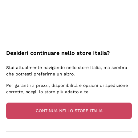
3 Giorni Fa
Sempre una garanzia.
Acquirente verificato
Desideri continuare nello store Italia?
6 Giorni Fa
Stai attualmente navigando nello store Italia, ma sembra
Tutto bene. spedizione rapida, package resistente
che potresti preferirne un altro.
Acquirente verificato
Per garantirti prezzi, disponibilità e opzioni di spedizione
corrette, scegli lo store più adatto a te.
6 Giorni Fa
una bellissima scoperta
CONTINUA NELLO STORE ITALIA
Acquirente verificato