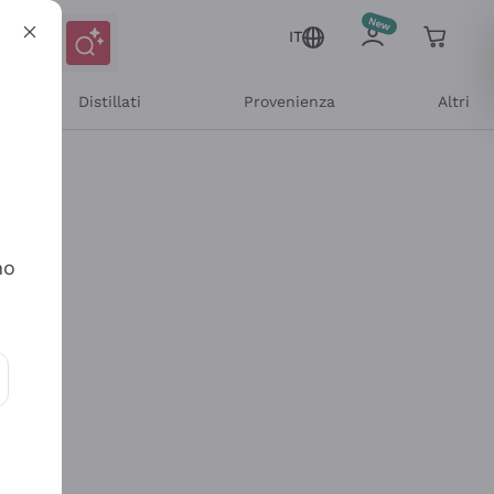
IT
Distillati
Provenienza
Altri
no
ioni e offerte personalizzate