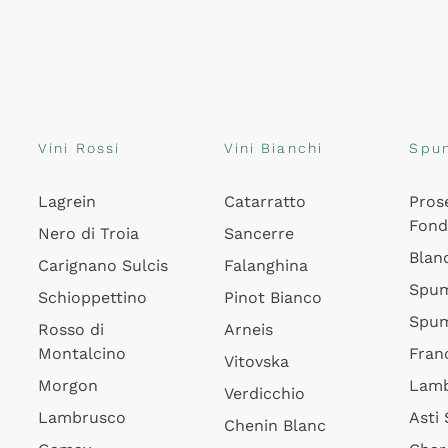
Vini Rossi
Vini Bianchi
Spu
Lagrein
Catarratto
Pros
Fon
Nero di Troia
Sancerre
Blan
Carignano Sulcis
Falanghina
Spum
Schioppettino
Pinot Bianco
Spum
Rosso di
Arneis
Montalcino
Fran
Vitovska
Morgon
Lamb
Verdicchio
Lambrusco
Asti
Chenin Blanc