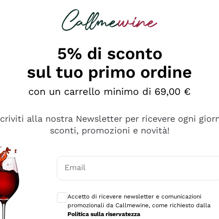
rcando
Champagne
Spumanti
Tutti i Vini
5% di sconto
sul tuo primo ordine
con un carrello minimo di 69,00 €
scriviti alla nostra Newsletter per ricevere ogni gior
sconti, promozioni e novità!
Email
Consensi opzionali per ricevere comunicaz
Accetto di ricevere newsletter e comunicazioni
promozionali da Callmewine, come richiesto dalla
sima
Politica sulla riservatezza