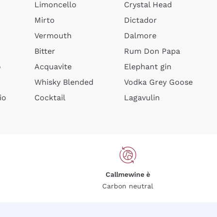
Limoncello
Crystal Head
Mirto
Dictador
Vermouth
Dalmore
Bitter
Rum Don Papa
o
Acquavite
Elephant gin
Whisky Blended
Vodka Grey Goose
io
Cocktail
Lagavulin
Callmewine è
Carbon neutral