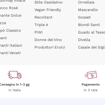
donnay Vivace
Stile Ossidativo
Ornellaia
ecco Rosé
Vegan Friendly
Mascarello
ante Dolce
Recoltant
Gosset
izze
Triple A
Biondi Santi
epò Classico
PIWI
Guado al Tass
mant
Donne del Vino
Divella
anti Italiani
Produttori Eroici
Casale del Gigl
anti Veneti
Consegna in 1-3 gg
Pagamento
in Italia
in 3 rate