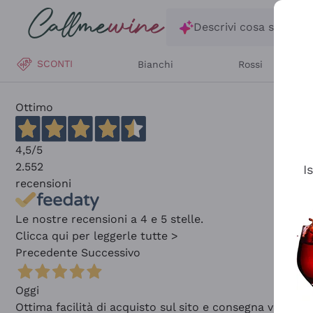
Salta al contenuto principale
Descrivi cosa stai ce
SCONTI
Bianchi
Rossi
Ottimo
4,5
/5
2.552
I
recensioni
Le nostre recensioni a 4 e 5 stelle.
Clicca qui per leggerle tutte >
Precedente
Successivo
Oggi
Ottima facilità di acquisto sul sito e consegna velocis