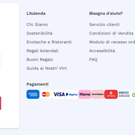
L'Azienda
Bisogno d'aiuto?
Chi Siamo
Servizio clienti
Sostenibilità
Condizioni di Vendita
Enoteche e Ristoranti
Modulo di recesso or
Regali Aziendali
Accessibilità
Buoni Regalo
FAQ
Guida ai Nostri Vini
Pagamenti