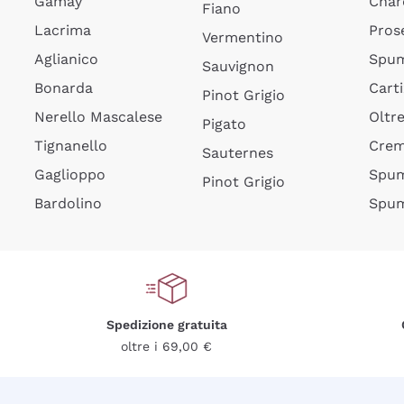
Gamay
Char
Fiano
Lacrima
Pros
Vermentino
Aglianico
Spum
Sauvignon
Bonarda
Cart
Pinot Grigio
Nerello Mascalese
Oltr
Pigato
Tignanello
Cre
Sauternes
Gaglioppo
Spum
Pinot Grigio
Bardolino
Spum
Spedizione gratuita
oltre i 69,00 €