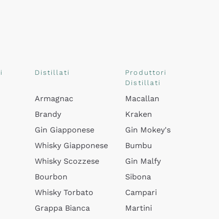
i
Distillati
Produttori
Distillati
Armagnac
Macallan
Brandy
Kraken
Gin Giapponese
Gin Mokey's
Whisky Giapponese
Bumbu
Whisky Scozzese
Gin Malfy
Bourbon
Sibona
Whisky Torbato
Campari
Grappa Bianca
Martini