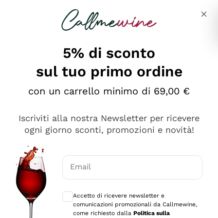
Salta al contenuto principale
Descrivi cosa stai cercando
5% di sconto
sul tuo primo ordine
Ottimo
con un carrello minimo di 69,00 €
4,5
/5
2.566
Iscriviti alla nostra Newsletter per ricevere
recensioni
ogni giorno sconti, promozioni e novità!
Le nostre recensioni a 4 e 5 stelle.
Clicca qui per leggerle tutte >
Email
Precedente
Successivo
Consensi opzionali per ricevere comunica
Accetto di ricevere newsletter e
Oggi
comunicazioni promozionali da Callmewine,
Ordine tutto ok, niente da dire a riguardo. Il sito in se
come richiesto dalla
Politica sulla