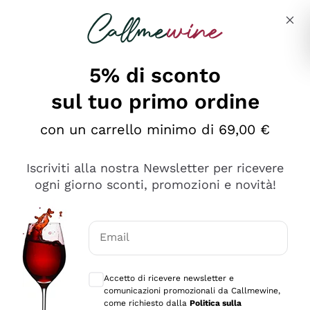
Salta al contenuto principale
Descrivi cosa stai cercando
5% di sconto
sul tuo primo ordine
Ottimo
con un carrello minimo di 69,00 €
4,5
/5
2.566
Iscriviti alla nostra Newsletter per ricevere
recensioni
ogni giorno sconti, promozioni e novità!
Le nostre recensioni a 4 e 5 stelle.
Clicca qui per leggerle tutte >
Email
Precedente
Successivo
Consensi opzionali per ricevere comunica
Accetto di ricevere newsletter e
Oggi
comunicazioni promozionali da Callmewine,
Ordine tutto ok, niente da dire a riguardo. Il sito in se
come richiesto dalla
Politica sulla