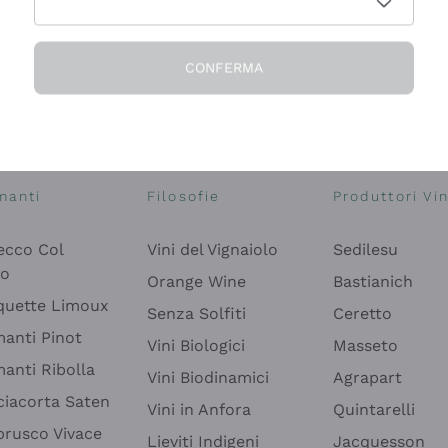
CONFERMA
Esplora il catalogo
manti
Filosofie
Produttori Vin
ecco Col
Vini del Vignaiolo
Sedilesu
do
Orange Wine
Bastianich
quette Limoux
Senza Solfiti
Ceretto
anti Pinot
Vini Biologici
Masseto
anti Ribolla
Vini Biodinamici
Agrapart
ciacorta Saten
Vini in Anfora
Quintarelli
rusco Vivace
Lieviti Indigeni
Jacquesson