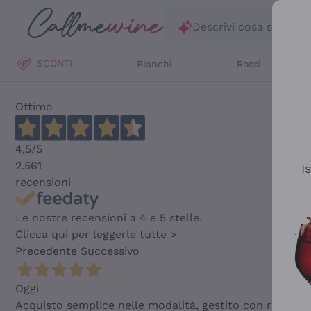
Salta al contenuto principale
Descrivi cosa stai ce
SCONTI
Bianchi
Rossi
Ottimo
4,5
/5
2.561
I
recensioni
Le nostre recensioni a 4 e 5 stelle.
Clicca qui per leggerle tutte >
Precedente
Successivo
Oggi
Acquisto semplice nelle modalità, gestito con rapidità 