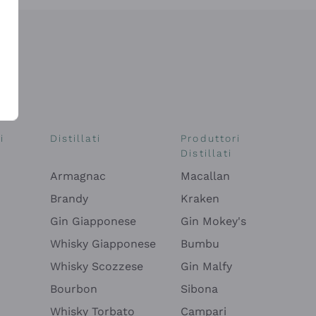
i
Distillati
Produttori
Distillati
Armagnac
Macallan
Brandy
Kraken
Gin Giapponese
Gin Mokey's
Whisky Giapponese
Bumbu
Whisky Scozzese
Gin Malfy
Bourbon
Sibona
Whisky Torbato
Campari