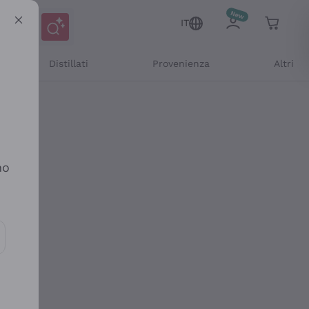
IT
Distillati
Provenienza
Altri
no
ioni e offerte personalizzate