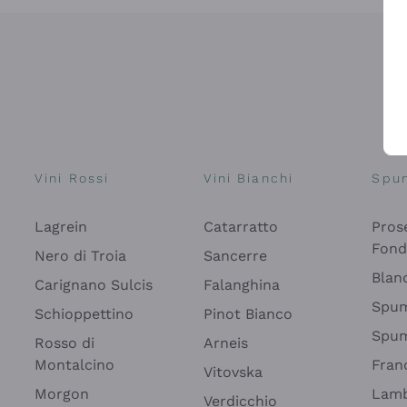
Vini Rossi
Vini Bianchi
Spu
Lagrein
Catarratto
Pros
Fon
Nero di Troia
Sancerre
Blan
Carignano Sulcis
Falanghina
Spum
Schioppettino
Pinot Bianco
Spum
Rosso di
Arneis
Montalcino
Fran
Vitovska
Morgon
Lamb
Verdicchio