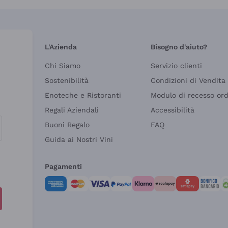
L'Azienda
Bisogno d'aiuto?
Chi Siamo
Servizio clienti
Sostenibilità
Condizioni di Vendita
Enoteche e Ristoranti
Modulo di recesso or
Regali Aziendali
Accessibilità
Buoni Regalo
FAQ
Guida ai Nostri Vini
Pagamenti