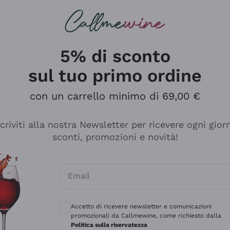
rcando
Champagne
Spumanti
Tutti i Vini
5% di sconto
sul tuo primo ordine
con un carrello minimo di 69,00 €
scriviti alla nostra Newsletter per ricevere ogni gior
sconti, promozioni e novità!
Email
Consensi opzionali per ricevere comunicaz
Accetto di ricevere newsletter e comunicazioni
promozionali da Callmewine, come richiesto dalla
e professionalità
Politica sulla riservatezza