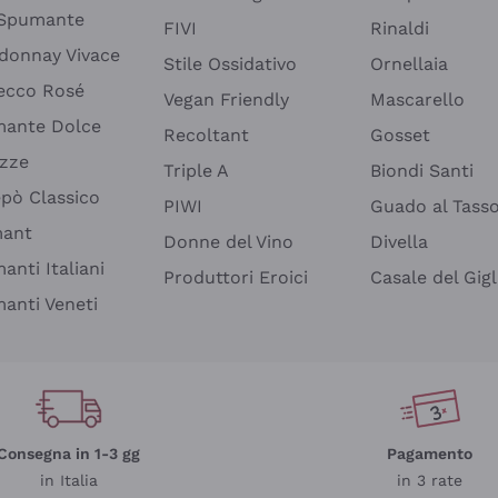
 Spumante
FIVI
Rinaldi
donnay Vivace
Stile Ossidativo
Ornellaia
ecco Rosé
Vegan Friendly
Mascarello
ante Dolce
Recoltant
Gosset
izze
Triple A
Biondi Santi
epò Classico
PIWI
Guado al Tass
mant
Donne del Vino
Divella
anti Italiani
Produttori Eroici
Casale del Gigl
anti Veneti
Consegna in 1-3 gg
Pagamento
in Italia
in 3 rate