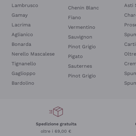
Lambrusco
Asti
Chenin Blanc
Gamay
Char
Fiano
Lacrima
Pros
Vermentino
Aglianico
Spum
Sauvignon
Bonarda
Cart
Pinot Grigio
Nerello Mascalese
Oltr
Pigato
Tignanello
Cre
Sauternes
Gaglioppo
Spum
Pinot Grigio
Bardolino
Spum
Spedizione gratuita
oltre i 69,00 €