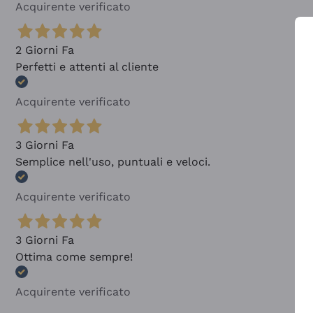
Acquirente verificato
2 Giorni Fa
Perfetti e attenti al cliente
Acquirente verificato
3 Giorni Fa
Semplice nell'uso, puntuali e veloci.
Acquirente verificato
3 Giorni Fa
Ottima come sempre!
Acquirente verificato