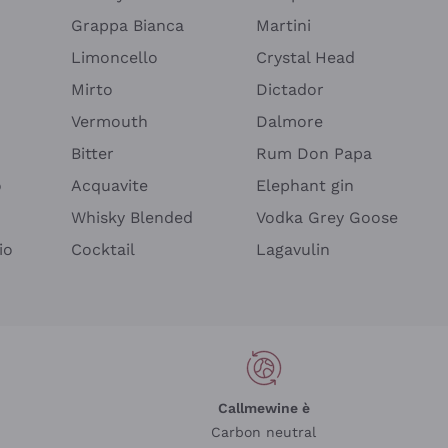
Grappa Bianca
Martini
Limoncello
Crystal Head
Mirto
Dictador
Vermouth
Dalmore
Bitter
Rum Don Papa
o
Acquavite
Elephant gin
Whisky Blended
Vodka Grey Goose
io
Cocktail
Lagavulin
Callmewine è
Carbon neutral