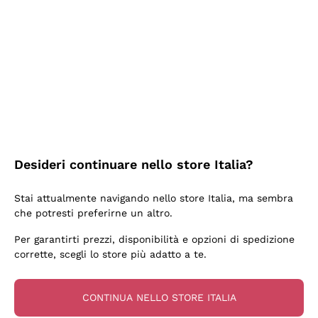
2 Giorni Fa
Semplice nell'uso, puntuali e veloci.
Acquirente verificato
2 Giorni Fa
Ottima come sempre!
Desideri continuare nello store Italia?
Acquirente verificato
Stai attualmente navigando nello store Italia, ma sembra
che potresti preferirne un altro.
3 Giorni Fa
Per garantirti prezzi, disponibilità e opzioni di spedizione
Buona esperienza
corrette, scegli lo store più adatto a te.
Acquirente verificato
CONTINUA NELLO STORE ITALIA