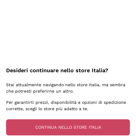
2 Giorni Fa
Semplice nell'uso, puntuali e veloci.
Acquirente verificato
2 Giorni Fa
Ottima come sempre!
Desideri continuare nello store Italia?
Acquirente verificato
Stai attualmente navigando nello store Italia, ma sembra
che potresti preferirne un altro.
3 Giorni Fa
Per garantirti prezzi, disponibilità e opzioni di spedizione
Buona esperienza
corrette, scegli lo store più adatto a te.
Acquirente verificato
CONTINUA NELLO STORE ITALIA