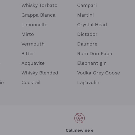
Whisky Torbato
Campari
Grappa Bianca
Martini
Limoncello
Crystal Head
Mirto
Dictador
Vermouth
Dalmore
Bitter
Rum Don Papa
o
Acquavite
Elephant gin
Whisky Blended
Vodka Grey Goose
io
Cocktail
Lagavulin
Callmewine è