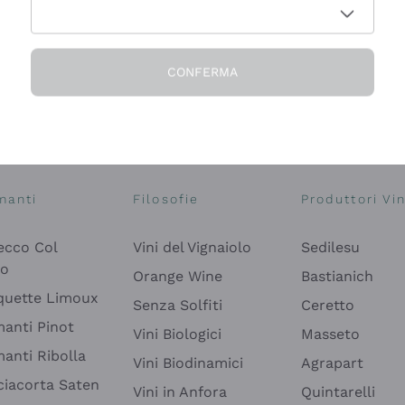
CONFERMA
Esplora il catalogo
manti
Filosofie
Produttori Vin
ecco Col
Vini del Vignaiolo
Sedilesu
do
Orange Wine
Bastianich
quette Limoux
Senza Solfiti
Ceretto
anti Pinot
Vini Biologici
Masseto
anti Ribolla
Vini Biodinamici
Agrapart
ciacorta Saten
Vini in Anfora
Quintarelli