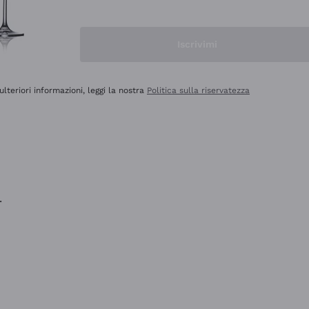
na e lo consiglio! 👍
Iscrivimi
ulteriori informazioni, leggi la nostra
Politica sulla riservatezza
.