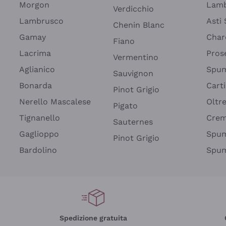
Morgon
Lamb
Verdicchio
Lambrusco
Asti
Chenin Blanc
Gamay
Char
Fiano
Lacrima
Pros
Vermentino
Aglianico
Spum
Sauvignon
Bonarda
Cart
Pinot Grigio
Nerello Mascalese
Oltr
Pigato
Tignanello
Cre
Sauternes
Gaglioppo
Spum
Pinot Grigio
Bardolino
Spum
Spedizione gratuita