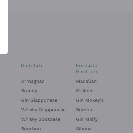
i
Distillati
Produttori
Distillati
Armagnac
Macallan
Brandy
Kraken
Gin Giapponese
Gin Mokey's
Whisky Giapponese
Bumbu
Whisky Scozzese
Gin Malfy
Bourbon
Sibona