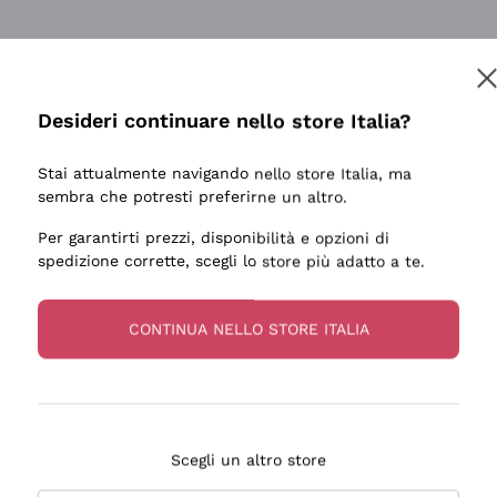
tanti prodotti diversi e con un ampio range di prezzo. Le 
Desideri continuare nello store Italia?
Stai attualmente navigando nello store Italia, ma
sembra che potresti preferirne un altro.
Per garantirti prezzi, disponibilità e opzioni di
ale e preparato. Vini ben confezionati e protetti. Pacco a
spedizione corrette, scegli lo store più adatto a te.
CONTINUA NELLO STORE ITALIA
Scegli un altro store