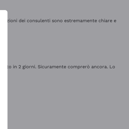
indicazioni dei consulenti sono estremamente chiare e
rrivato in 2 giorni. Sicuramente comprerò ancora. Lo