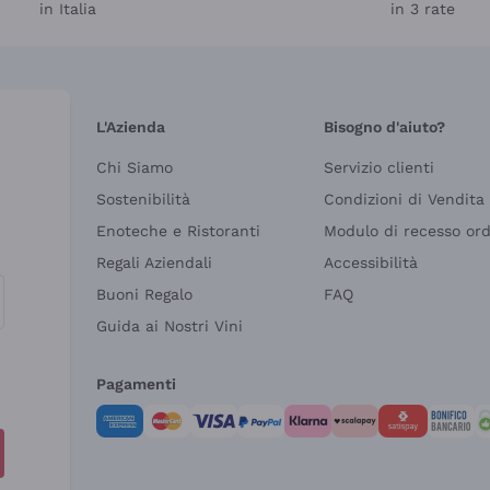
in Italia
in 3 rate
L'Azienda
Bisogno d'aiuto?
Chi Siamo
Servizio clienti
Sostenibilità
Condizioni di Vendita
Enoteche e Ristoranti
Modulo di recesso or
Regali Aziendali
Accessibilità
Buoni Regalo
FAQ
Guida ai Nostri Vini
Pagamenti