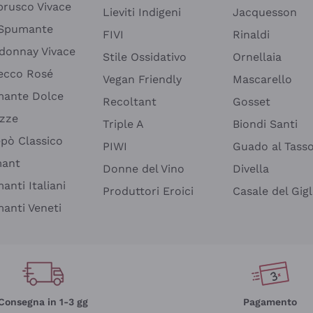
rusco Vivace
Lieviti Indigeni
Jacquesson
 Spumante
FIVI
Rinaldi
donnay Vivace
Stile Ossidativo
Ornellaia
ecco Rosé
Vegan Friendly
Mascarello
ante Dolce
Recoltant
Gosset
izze
Triple A
Biondi Santi
epò Classico
PIWI
Guado al Tass
mant
Donne del Vino
Divella
anti Italiani
Produttori Eroici
Casale del Gigl
anti Veneti
Consegna in 1-3 gg
Pagamento