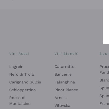
Vini Rossi
Vini Bianchi
Spu
Lagrein
Catarratto
Pros
Fon
Nero di Troia
Sancerre
Blan
Carignano Sulcis
Falanghina
Spum
Schioppettino
Pinot Bianco
Spum
Rosso di
Arneis
Montalcino
Fran
Vitovska