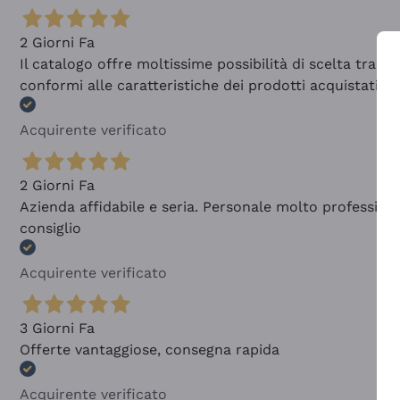
2 Giorni Fa
Il catalogo offre moltissime possibilità di scelta tra 
conformi alle caratteristiche dei prodotti acquistati
Acquirente verificato
2 Giorni Fa
Azienda affidabile e seria. Personale molto profession
consiglio
Acquirente verificato
3 Giorni Fa
Offerte vantaggiose, consegna rapida
Acquirente verificato