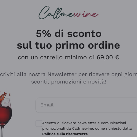
rcando
Champagne
Spumanti
Tutti i Vini
5% di sconto
sul tuo primo ordine
con un carrello minimo di 69,00 €
scriviti alla nostra Newsletter per ricevere ogni gior
sconti, promozioni e novità!
Email
Consensi opzionali per ricevere comunicaz
Accetto di ricevere newsletter e comunicazioni
promozionali da Callmewine, come richiesto dalla
se non è male ma secondo me ci sono alternative che hanno p
Politica sulla riservatezza