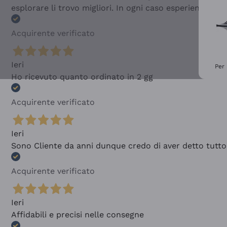
esplorare li trovo migliori. In ogni caso esperienza buo
Acquirente verificato
Ieri
Per 
Ho ricevuto quanto ordinato in 2 gg
Acquirente verificato
Ieri
Sono Cliente da anni dunque credo di aver detto tutto
Acquirente verificato
Ieri
Affidabili e precisi nelle consegne