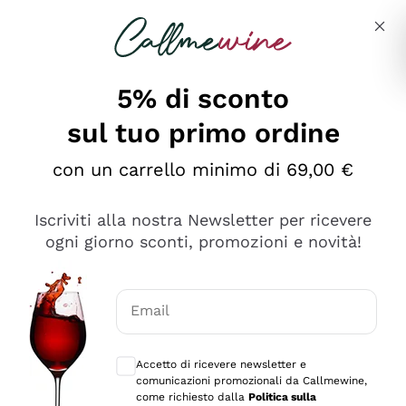
Salta al contenuto principale
Descrivi cosa stai cercando
5% di sconto
sul tuo primo ordine
Ottimo
con un carrello minimo di 69,00 €
4,5
/5
2.566
Iscriviti alla nostra Newsletter per ricevere
recensioni
ogni giorno sconti, promozioni e novità!
Le nostre recensioni a 4 e 5 stelle.
Clicca qui per leggerle tutte >
Email
Precedente
Successivo
Consensi opzionali per ricevere comunica
Accetto di ricevere newsletter e
Oggi
comunicazioni promozionali da Callmewine,
Ordine tutto ok, niente da dire a riguardo. Il sito in se
come richiesto dalla
Politica sulla