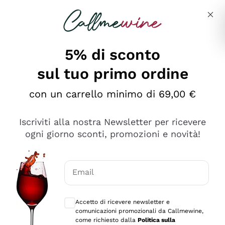
Salta al contenuto principale
Descrivi cosa stai cercando
5% di sconto
sul tuo primo ordine
Ottimo
con un carrello minimo di 69,00 €
4,5
/5
2.566
Iscriviti alla nostra Newsletter per ricevere
recensioni
ogni giorno sconti, promozioni e novità!
Le nostre recensioni a 4 e 5 stelle.
Clicca qui per leggerle tutte >
Email
Precedente
Successivo
Consensi opzionali per ricevere comunica
Accetto di ricevere newsletter e
Ieri
comunicazioni promozionali da Callmewine,
Ordine tutto ok, niente da dire a riguardo. Il sito in se
come richiesto dalla
Politica sulla