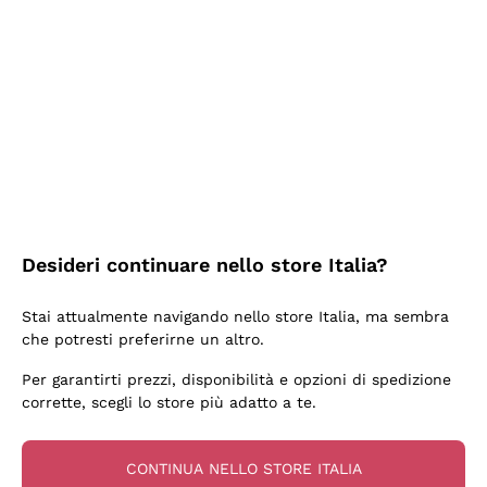
Ieri
Ottima facilità di acquisto sul sito e consegna
velocissima
Acquirente verificato
2 Giorni Fa
Perfetti e attenti al cliente
Desideri continuare nello store Italia?
Acquirente verificato
Stai attualmente navigando nello store Italia, ma sembra
che potresti preferirne un altro.
3 Giorni Fa
Per garantirti prezzi, disponibilità e opzioni di spedizione
Semplice nell'uso, puntuali e veloci.
corrette, scegli lo store più adatto a te.
Acquirente verificato
CONTINUA NELLO STORE ITALIA