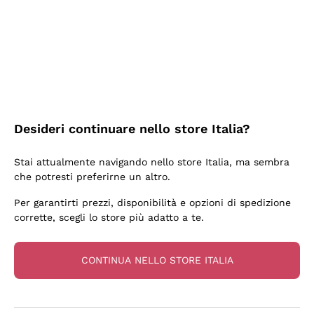
5 Giorni Fa
Tutto bene. spedizione rapida, package resistente
Acquirente verificato
6 Giorni Fa
Desideri continuare nello store Italia?
una bellissima scoperta
Stai attualmente navigando nello store Italia, ma sembra
Acquirente verificato
che potresti preferirne un altro.
Per garantirti prezzi, disponibilità e opzioni di spedizione
6 Giorni Fa
corrette, scegli lo store più adatto a te.
OTTIMA PROMOZIONE SU BOTTIGLIA BASE MA
INTERESSANTE DI CHAMPAGNE E CONSEGNA
CONTINUA NELLO STORE ITALIA
RAPIDISSIMA. DA CONSIGLIARE CERTAMENTE.
Acquirente verificato