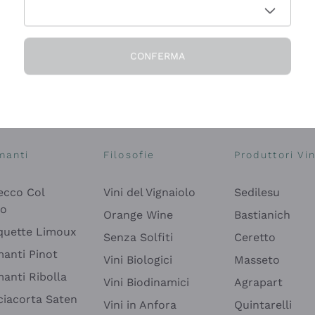
CONFERMA
Esplora il catalogo
manti
Filosofie
Produttori Vin
ecco Col
Vini del Vignaiolo
Sedilesu
do
Orange Wine
Bastianich
quette Limoux
Senza Solfiti
Ceretto
anti Pinot
Vini Biologici
Masseto
anti Ribolla
Vini Biodinamici
Agrapart
ciacorta Saten
Vini in Anfora
Quintarelli