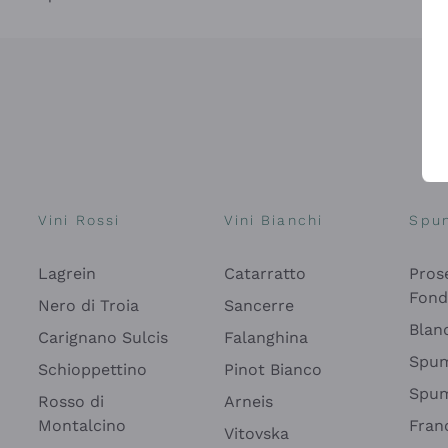
Vini Rossi
Vini Bianchi
Spu
Lagrein
Catarratto
Pros
Fon
Nero di Troia
Sancerre
Blan
Carignano Sulcis
Falanghina
Spum
Schioppettino
Pinot Bianco
Spum
Rosso di
Arneis
Montalcino
Fran
Vitovska