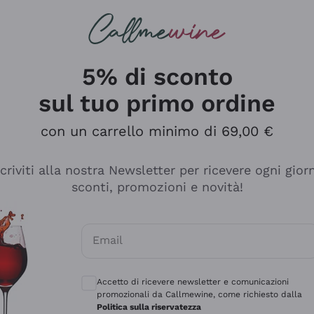
rcando
Champagne
Spumanti
Tutti i Vini
5% di sconto
sul tuo primo ordine
con un carrello minimo di 69,00 €
scriviti alla nostra Newsletter per ricevere ogni gior
sconti, promozioni e novità!
Email
Consensi opzionali per ricevere comunicaz
Accetto di ricevere newsletter e comunicazioni
promozionali da Callmewine, come richiesto dalla
se non è male ma secondo me ci sono alternative che hanno p
Politica sulla riservatezza