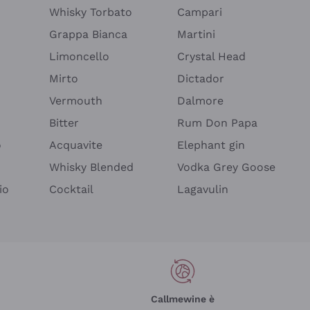
Whisky Torbato
Campari
Grappa Bianca
Martini
Limoncello
Crystal Head
Mirto
Dictador
Vermouth
Dalmore
Bitter
Rum Don Papa
o
Acquavite
Elephant gin
Whisky Blended
Vodka Grey Goose
io
Cocktail
Lagavulin
Callmewine è