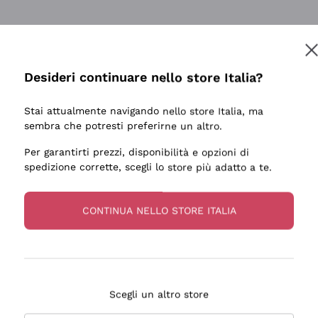
tanti prodotti diversi e con un ampio range di prezzo. Le 
Desideri continuare nello store Italia?
Stai attualmente navigando nello store Italia, ma
sembra che potresti preferirne un altro.
Per garantirti prezzi, disponibilità e opzioni di
ale e preparato. Vini ben confezionati e protetti. Pacco a
spedizione corrette, scegli lo store più adatto a te.
CONTINUA NELLO STORE ITALIA
Scegli un altro store