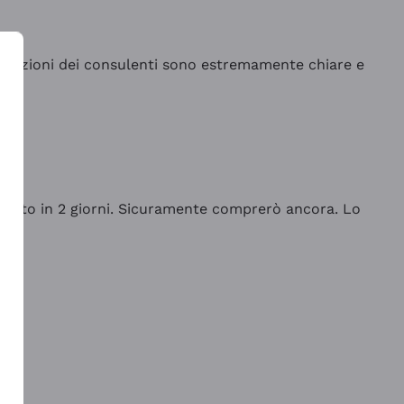
indicazioni dei consulenti sono estremamente chiare e
rrivato in 2 giorni. Sicuramente comprerò ancora. Lo