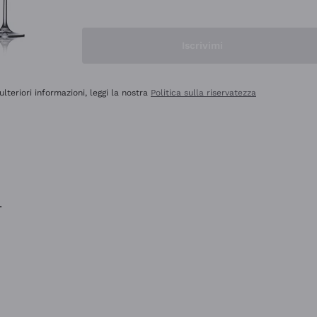
na e lo consiglio! 👍
Iscrivimi
ulteriori informazioni, leggi la nostra
Politica sulla riservatezza
.