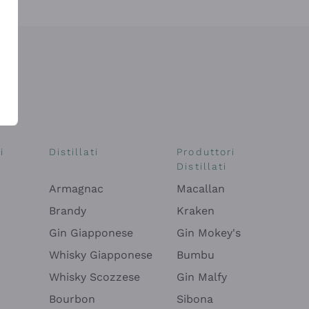
i
Distillati
Produttori
Distillati
Armagnac
Macallan
Brandy
Kraken
Gin Giapponese
Gin Mokey's
Whisky Giapponese
Bumbu
Whisky Scozzese
Gin Malfy
Bourbon
Sibona