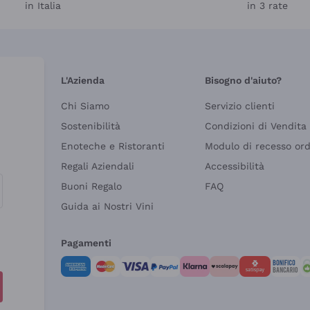
in Italia
in 3 rate
L'Azienda
Bisogno d'aiuto?
Chi Siamo
Servizio clienti
Sostenibilità
Condizioni di Vendita
Enoteche e Ristoranti
Modulo di recesso or
Regali Aziendali
Accessibilità
Buoni Regalo
FAQ
Guida ai Nostri Vini
Pagamenti