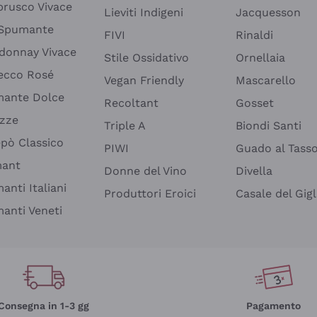
rusco Vivace
Lieviti Indigeni
Jacquesson
 Spumante
FIVI
Rinaldi
donnay Vivace
Stile Ossidativo
Ornellaia
ecco Rosé
Vegan Friendly
Mascarello
ante Dolce
Recoltant
Gosset
izze
Triple A
Biondi Santi
epò Classico
PIWI
Guado al Tass
mant
Donne del Vino
Divella
anti Italiani
Produttori Eroici
Casale del Gigl
anti Veneti
Consegna in 1-3 gg
Pagamento