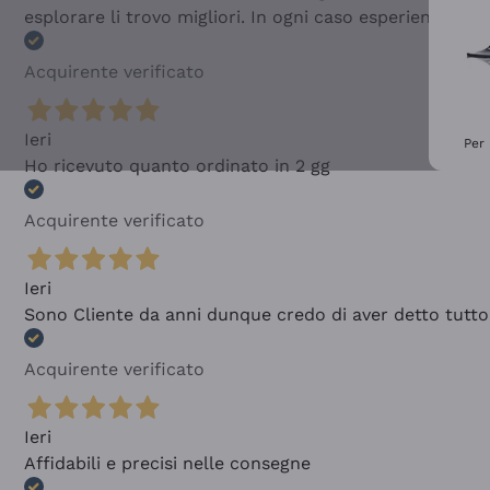
esplorare li trovo migliori. In ogni caso esperienza buo
Acquirente verificato
Ieri
Per 
Ho ricevuto quanto ordinato in 2 gg
Acquirente verificato
Ieri
Sono Cliente da anni dunque credo di aver detto tutto
Acquirente verificato
Ieri
Affidabili e precisi nelle consegne