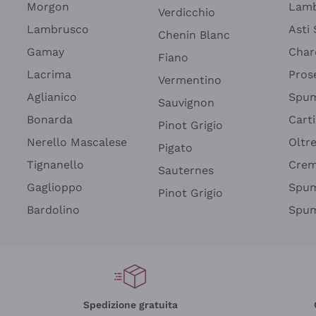
Morgon
Lamb
Verdicchio
Lambrusco
Asti
Chenin Blanc
Gamay
Char
Fiano
Lacrima
Pros
Vermentino
Aglianico
Spum
Sauvignon
Bonarda
Cart
Pinot Grigio
Nerello Mascalese
Oltr
Pigato
Tignanello
Cre
Sauternes
Gaglioppo
Spum
Pinot Grigio
Bardolino
Spum
Spedizione gratuita