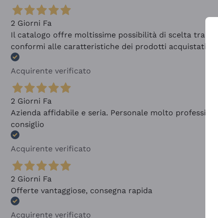
2 Giorni Fa
Il catalogo offre moltissime possibilità di scelta tra 
conformi alle caratteristiche dei prodotti acquistati
Acquirente verificato
2 Giorni Fa
Azienda affidabile e seria. Personale molto profession
consiglio
Acquirente verificato
2 Giorni Fa
Offerte vantaggiose, consegna rapida
Acquirente verificato