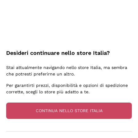
3 Giorni Fa
Sempre una garanzia.
Acquirente verificato
Desideri continuare nello store Italia?
6 Giorni Fa
Stai attualmente navigando nello store Italia, ma sembra
Tutto bene. spedizione rapida, package resistente
che potresti preferirne un altro.
Acquirente verificato
Per garantirti prezzi, disponibilità e opzioni di spedizione
corrette, scegli lo store più adatto a te.
6 Giorni Fa
una bellissima scoperta
CONTINUA NELLO STORE ITALIA
Acquirente verificato