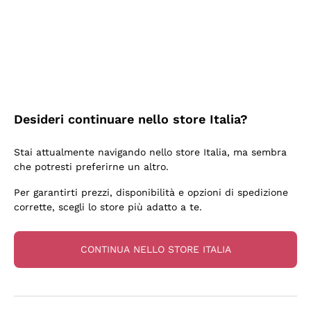
3 Giorni Fa
Sempre una garanzia.
Acquirente verificato
Desideri continuare nello store Italia?
6 Giorni Fa
Stai attualmente navigando nello store Italia, ma sembra
Tutto bene. spedizione rapida, package resistente
che potresti preferirne un altro.
Acquirente verificato
Per garantirti prezzi, disponibilità e opzioni di spedizione
corrette, scegli lo store più adatto a te.
6 Giorni Fa
una bellissima scoperta
CONTINUA NELLO STORE ITALIA
Acquirente verificato