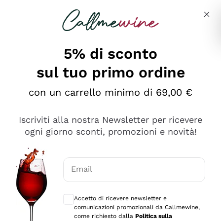
Salta al contenuto principale
Descrivi cosa stai cercando
5% di sconto
Callmewine: Vendita Vino Online
sul tuo primo ordine
Le nostre offerte: la scorta
perfetta inizia da qui!
con un carrello minimo di 69,00 €
Iscriviti alla nostra Newsletter per ricevere
ogni giorno sconti, promozioni e novità!
Email
Scopri
Scopri
Consensi opzionali per ricevere comunica
Accetto di ricevere newsletter e
comunicazioni promozionali da Callmewine,
come richiesto dalla
Politica sulla