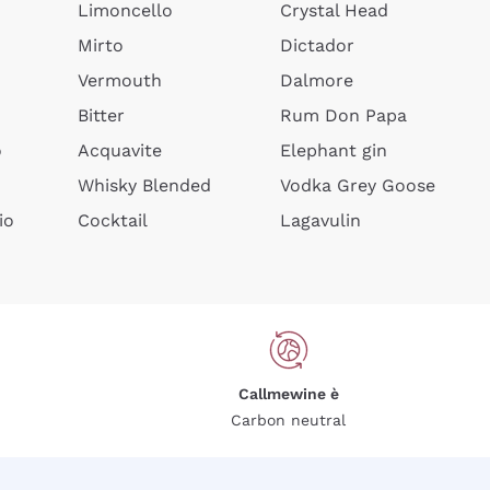
Limoncello
Crystal Head
Mirto
Dictador
Vermouth
Dalmore
Bitter
Rum Don Papa
o
Acquavite
Elephant gin
Whisky Blended
Vodka Grey Goose
io
Cocktail
Lagavulin
Callmewine è
Carbon neutral