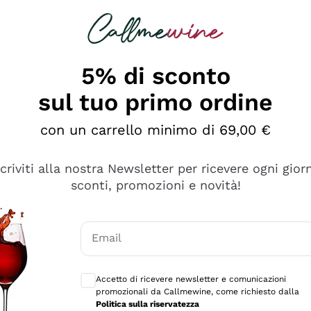
rcando
Champagne
Spumanti
Tutti i Vini
5% di sconto
sul tuo primo ordine
con un carrello minimo di 69,00 €
scriviti alla nostra Newsletter per ricevere ogni gior
sconti, promozioni e novità!
Email
Consensi opzionali per ricevere comunicaz
Accetto di ricevere newsletter e comunicazioni
promozionali da Callmewine, come richiesto dalla
sima
Politica sulla riservatezza