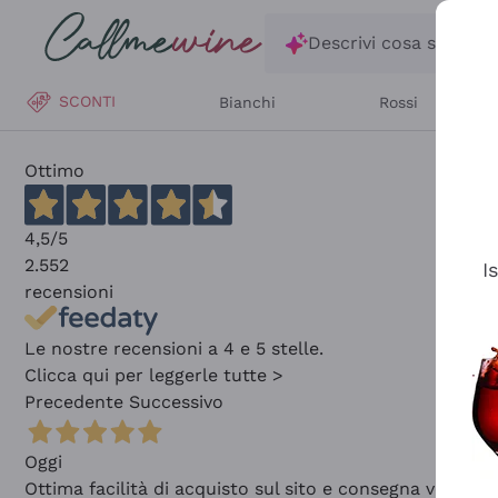
Salta al contenuto principale
Descrivi cosa stai ce
SCONTI
Bianchi
Rossi
Ottimo
4,5
/5
2.552
I
recensioni
Le nostre recensioni a 4 e 5 stelle.
Clicca qui per leggerle tutte >
Precedente
Successivo
Oggi
Ottima facilità di acquisto sul sito e consegna velocis