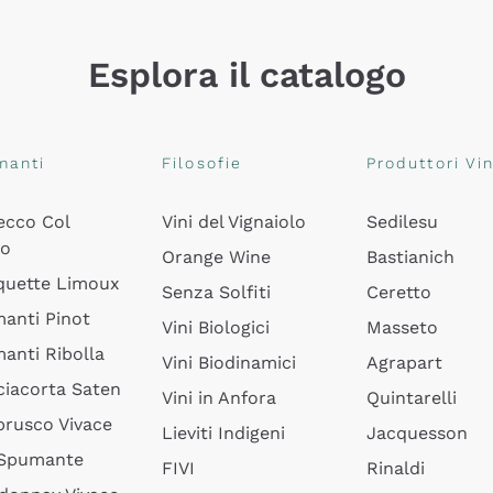
Esplora il catalogo
manti
Filosofie
Produttori Vin
ecco Col
Vini del Vignaiolo
Sedilesu
do
Orange Wine
Bastianich
quette Limoux
Senza Solfiti
Ceretto
anti Pinot
Vini Biologici
Masseto
anti Ribolla
Vini Biodinamici
Agrapart
ciacorta Saten
Vini in Anfora
Quintarelli
rusco Vivace
Lieviti Indigeni
Jacquesson
 Spumante
FIVI
Rinaldi