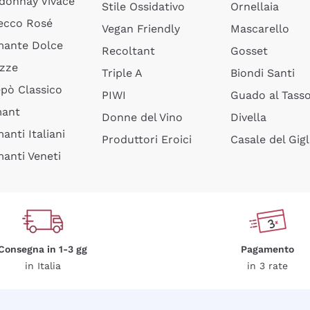
donnay Vivace
Stile Ossidativo
Ornellaia
ecco Rosé
Vegan Friendly
Mascarello
ante Dolce
Recoltant
Gosset
izze
Triple A
Biondi Santi
epò Classico
PIWI
Guado al Tass
mant
Donne del Vino
Divella
anti Italiani
Produttori Eroici
Casale del Gigl
anti Veneti
Consegna in 1-3 gg
Pagamento
in Italia
in 3 rate