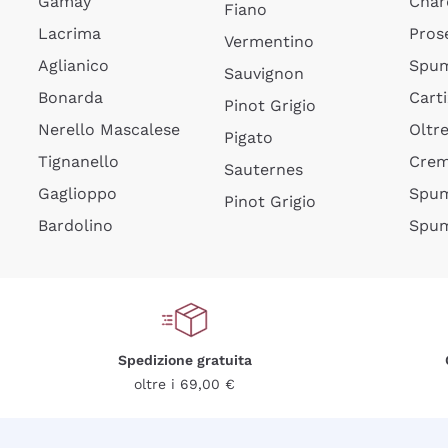
Gamay
Char
Fiano
Lacrima
Pros
Vermentino
Aglianico
Spum
Sauvignon
Bonarda
Cart
Pinot Grigio
Nerello Mascalese
Oltr
Pigato
Tignanello
Cre
Sauternes
Gaglioppo
Spum
Pinot Grigio
Bardolino
Spum
Spedizione gratuita
oltre i 69,00 €