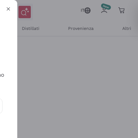
IT
Distillati
Provenienza
Altri
no
ioni e offerte personalizzate