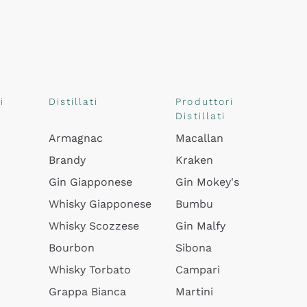
i
Distillati
Produttori
Distillati
Armagnac
Macallan
Brandy
Kraken
Gin Giapponese
Gin Mokey's
Whisky Giapponese
Bumbu
Whisky Scozzese
Gin Malfy
Bourbon
Sibona
Whisky Torbato
Campari
Grappa Bianca
Martini