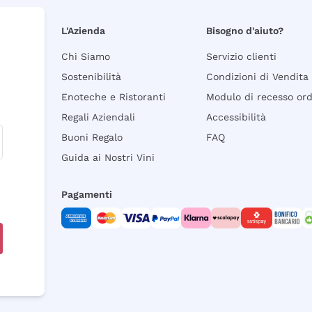
L'Azienda
Bisogno d'aiuto?
Chi Siamo
Servizio clienti
Sostenibilità
Condizioni di Vendita
Enoteche e Ristoranti
Modulo di recesso or
Regali Aziendali
Accessibilità
Buoni Regalo
FAQ
Guida ai Nostri Vini
Pagamenti