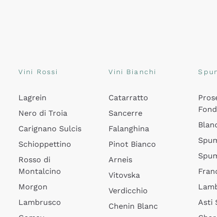
Vini Rossi
Vini Bianchi
Spu
Lagrein
Catarratto
Pros
Fon
Nero di Troia
Sancerre
Blan
Carignano Sulcis
Falanghina
Spum
Schioppettino
Pinot Bianco
Spum
Rosso di
Arneis
Montalcino
Fran
Vitovska
Morgon
Lamb
Verdicchio
Lambrusco
Asti
Chenin Blanc