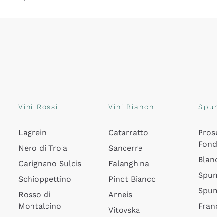
Vini Rossi
Vini Bianchi
Spu
Lagrein
Catarratto
Pros
Fon
Nero di Troia
Sancerre
Blan
Carignano Sulcis
Falanghina
Spum
Schioppettino
Pinot Bianco
Spum
Rosso di
Arneis
Montalcino
Fran
Vitovska