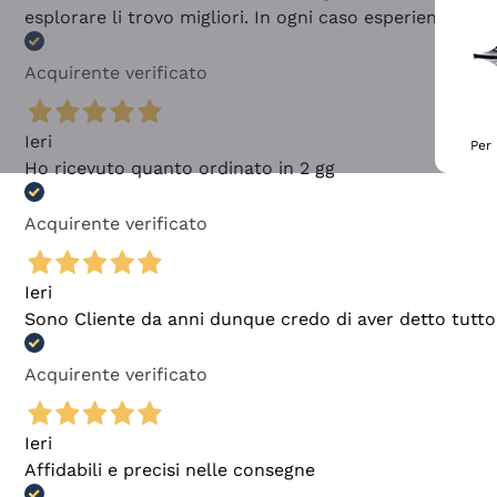
esplorare li trovo migliori. In ogni caso esperienza buo
Acquirente verificato
Ieri
Per 
Ho ricevuto quanto ordinato in 2 gg
Acquirente verificato
Ieri
Sono Cliente da anni dunque credo di aver detto tutto
Acquirente verificato
Ieri
Affidabili e precisi nelle consegne