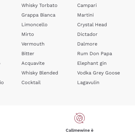
Whisky Torbato
Campari
Grappa Bianca
Martini
Limoncello
Crystal Head
Mirto
Dictador
Vermouth
Dalmore
Bitter
Rum Don Papa
o
Acquavite
Elephant gin
Whisky Blended
Vodka Grey Goose
io
Cocktail
Lagavulin
Callmewine è