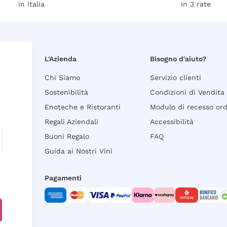
in Italia
in 3 rate
L'Azienda
Bisogno d'aiuto?
Chi Siamo
Servizio clienti
Sostenibilità
Condizioni di Vendita
Enoteche e Ristoranti
Modulo di recesso or
Regali Aziendali
Accessibilità
Buoni Regalo
FAQ
Guida ai Nostri Vini
Pagamenti