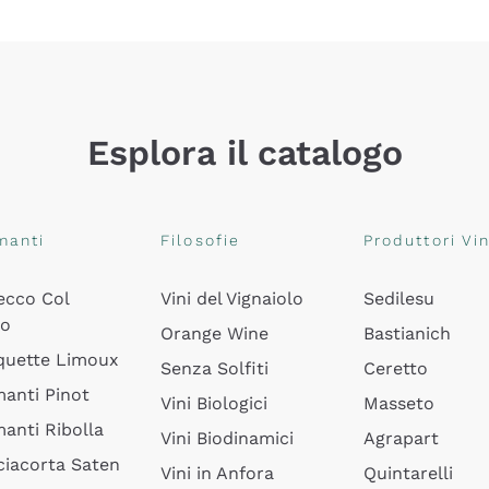
Esplora il catalogo
manti
Filosofie
Produttori Vin
ecco Col
Vini del Vignaiolo
Sedilesu
do
Orange Wine
Bastianich
quette Limoux
Senza Solfiti
Ceretto
anti Pinot
Vini Biologici
Masseto
anti Ribolla
Vini Biodinamici
Agrapart
ciacorta Saten
Vini in Anfora
Quintarelli