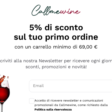
rcando
Champagne
Spumanti
Tutti i Vini
5% di sconto
sul tuo primo ordine
con un carrello minimo di 69,00 €
scriviti alla nostra Newsletter per ricevere ogni gior
sconti, promozioni e novità!
Email
Consensi opzionali per ricevere comunicaz
Accetto di ricevere newsletter e comunicazioni
promozionali da Callmewine, come richiesto dalla
se non è male ma secondo me ci sono alternative che hanno p
Politica sulla riservatezza