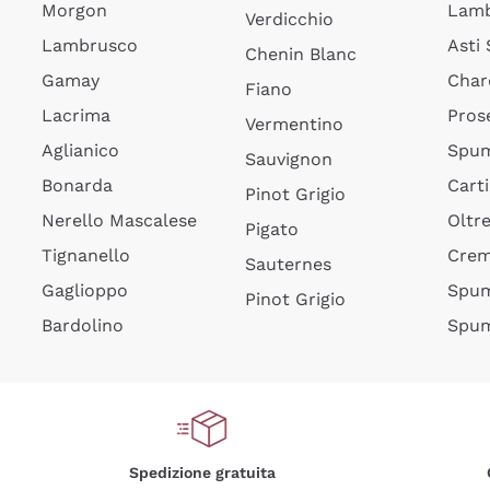
Morgon
Lamb
Verdicchio
Lambrusco
Asti
Chenin Blanc
Gamay
Char
Fiano
Lacrima
Pros
Vermentino
Aglianico
Spum
Sauvignon
Bonarda
Cart
Pinot Grigio
Nerello Mascalese
Oltr
Pigato
Tignanello
Cre
Sauternes
Gaglioppo
Spum
Pinot Grigio
Bardolino
Spum
Spedizione gratuita