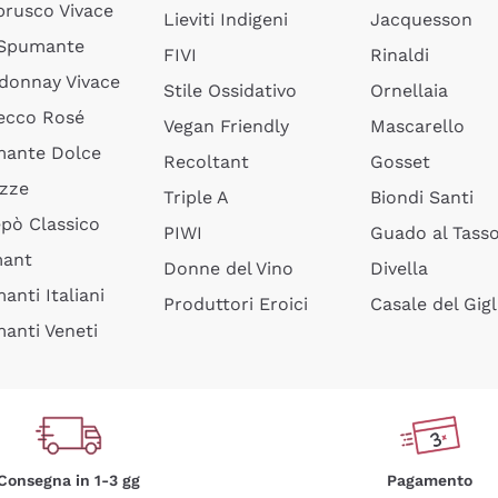
rusco Vivace
Lieviti Indigeni
Jacquesson
 Spumante
FIVI
Rinaldi
donnay Vivace
Stile Ossidativo
Ornellaia
ecco Rosé
Vegan Friendly
Mascarello
ante Dolce
Recoltant
Gosset
izze
Triple A
Biondi Santi
epò Classico
PIWI
Guado al Tass
mant
Donne del Vino
Divella
anti Italiani
Produttori Eroici
Casale del Gigl
anti Veneti
Consegna in 1-3 gg
Pagamento