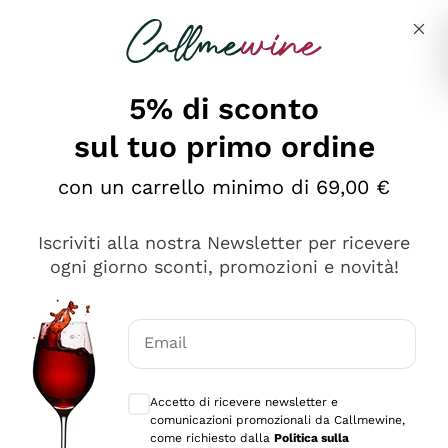
Salta al contenuto principale
Descrivi cosa stai cercando
5% di sconto
sul tuo primo ordine
Ottimo
con un carrello minimo di 69,00 €
4,5
/5
2.559
Iscriviti alla nostra Newsletter per ricevere
recensioni
ogni giorno sconti, promozioni e novità!
Le nostre recensioni a 4 e 5 stelle.
Clicca qui per leggerle tutte >
Email
Precedente
Successivo
Consensi opzionali per ricevere comunica
Accetto di ricevere newsletter e
Oggi
comunicazioni promozionali da Callmewine,
Il catalogo offre moltissime possibilità di scelta tra tanti
come richiesto dalla
Politica sulla