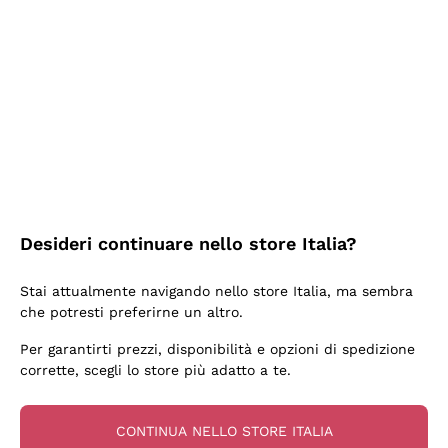
2 Giorni Fa
Ottima facilità di acquisto sul sito e consegna
velocissima
Acquirente verificato
2 Giorni Fa
Perfetti e attenti al cliente
Desideri continuare nello store Italia?
Acquirente verificato
Stai attualmente navigando nello store Italia, ma sembra
che potresti preferirne un altro.
3 Giorni Fa
Per garantirti prezzi, disponibilità e opzioni di spedizione
Semplice nell'uso, puntuali e veloci.
corrette, scegli lo store più adatto a te.
Acquirente verificato
CONTINUA NELLO STORE ITALIA