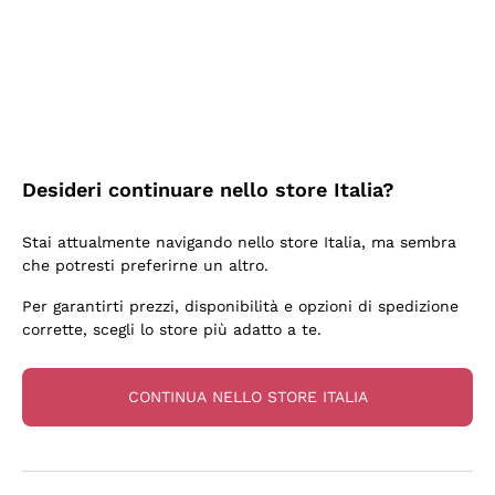
3 Giorni Fa
Sempre una garanzia.
Acquirente verificato
Desideri continuare nello store Italia?
5 Giorni Fa
Stai attualmente navigando nello store Italia, ma sembra
Tutto bene. spedizione rapida, package resistente
che potresti preferirne un altro.
Acquirente verificato
Per garantirti prezzi, disponibilità e opzioni di spedizione
corrette, scegli lo store più adatto a te.
6 Giorni Fa
una bellissima scoperta
CONTINUA NELLO STORE ITALIA
Acquirente verificato