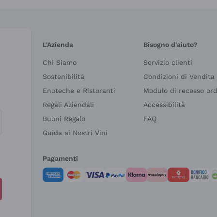
L'Azienda
Bisogno d'aiuto?
Chi Siamo
Servizio clienti
Sostenibilità
Condizioni di Vendita
Enoteche e Ristoranti
Modulo di recesso or
Regali Aziendali
Accessibilità
Buoni Regalo
FAQ
Guida ai Nostri Vini
Pagamenti