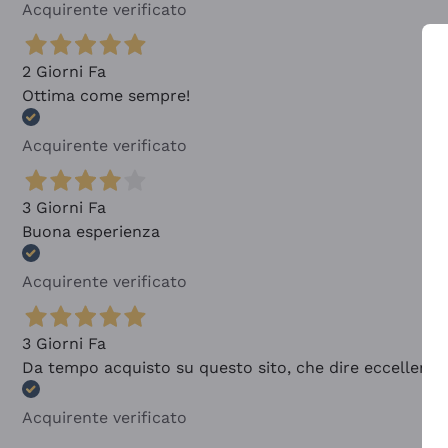
Acquirente verificato
2 Giorni Fa
Ottima come sempre!
Acquirente verificato
3 Giorni Fa
Buona esperienza
Acquirente verificato
3 Giorni Fa
Da tempo acquisto su questo sito, che dire eccellente
Acquirente verificato