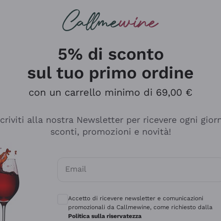
rcando
Champagne
Spumanti
Tutti i Vini
5% di sconto
sul tuo primo ordine
con un carrello minimo di 69,00 €
scriviti alla nostra Newsletter per ricevere ogni gior
sconti, promozioni e novità!
Email
Consensi opzionali per ricevere comunicaz
Accetto di ricevere newsletter e comunicazioni
promozionali da Callmewine, come richiesto dalla
tanti prodotti diversi e con un ampio range di prezzo. Le 
Politica sulla riservatezza