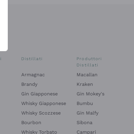
i
Distillati
Produttori
Distillati
Armagnac
Macallan
Brandy
Kraken
Gin Giapponese
Gin Mokey's
Whisky Giapponese
Bumbu
Whisky Scozzese
Gin Malfy
Bourbon
Sibona
Whisky Torbato
Campari