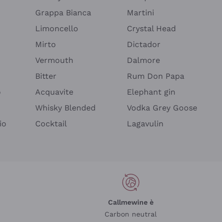
Grappa Bianca
Martini
Limoncello
Crystal Head
Mirto
Dictador
Vermouth
Dalmore
Bitter
Rum Don Papa
o
Acquavite
Elephant gin
Whisky Blended
Vodka Grey Goose
io
Cocktail
Lagavulin
Callmewine è
Carbon neutral