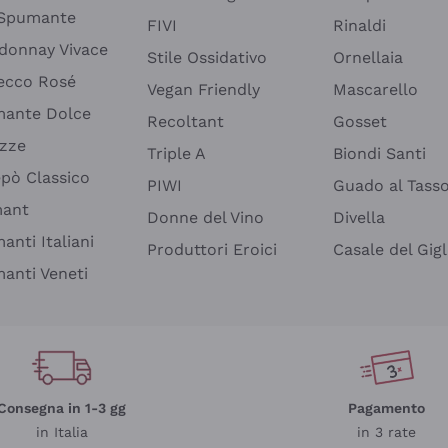
 Spumante
FIVI
Rinaldi
donnay Vivace
Stile Ossidativo
Ornellaia
ecco Rosé
Vegan Friendly
Mascarello
ante Dolce
Recoltant
Gosset
izze
Triple A
Biondi Santi
epò Classico
PIWI
Guado al Tass
mant
Donne del Vino
Divella
anti Italiani
Produttori Eroici
Casale del Gigl
anti Veneti
Consegna in 1-3 gg
Pagamento
in Italia
in 3 rate