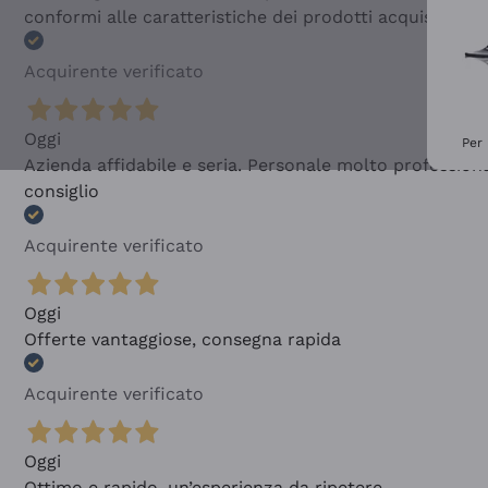
conformi alle caratteristiche dei prodotti acquistati
Acquirente verificato
Oggi
Per 
Azienda affidabile e seria. Personale molto profession
consiglio
Acquirente verificato
Oggi
Offerte vantaggiose, consegna rapida
Acquirente verificato
Oggi
Ottimo e rapido, un’esperienza da ripetere