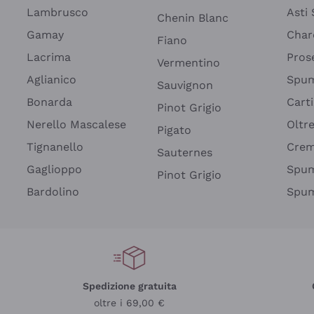
Lambrusco
Asti
Chenin Blanc
Gamay
Char
Fiano
Lacrima
Pros
Vermentino
Aglianico
Spum
Sauvignon
Bonarda
Cart
Pinot Grigio
Nerello Mascalese
Oltr
Pigato
Tignanello
Cre
Sauternes
Gaglioppo
Spum
Pinot Grigio
Bardolino
Spum
Spedizione gratuita
oltre i 69,00 €