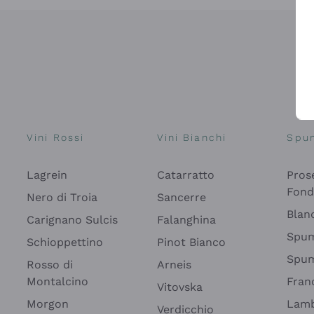
Vini Rossi
Vini Bianchi
Spu
Lagrein
Catarratto
Pros
Fon
Nero di Troia
Sancerre
Blan
Carignano Sulcis
Falanghina
Spum
Schioppettino
Pinot Bianco
Spum
Rosso di
Arneis
Montalcino
Fran
Vitovska
Morgon
Lamb
Verdicchio