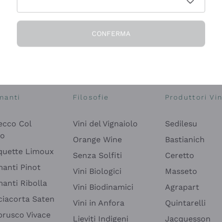
CONFERMA
Esplora il catalogo
manti
Filosofie
Produttori Vin
ecco Col
Vini del Vignaiolo
Sedilesu
do
Orange Wine
Bastianich
quette Limoux
Senza Solfiti
Ceretto
anti Pinot
Vini Biologici
Masseto
anti Ribolla
Vini Biodinamici
Agrapart
ciacorta Saten
Vini in Anfora
Quintarelli
rusco Vivace
Lieviti Indigeni
Jacquesson