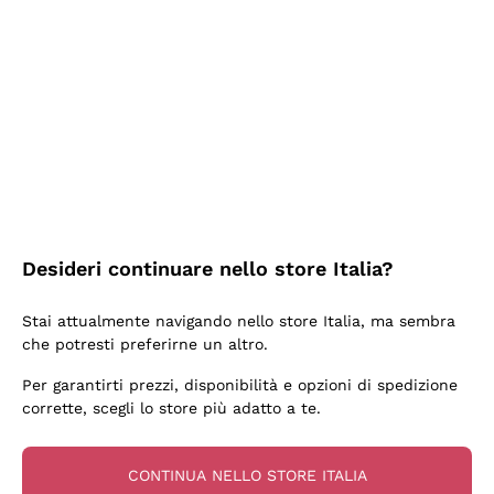
2 Giorni Fa
Ottima facilità di acquisto sul sito e consegna
velocissima
Acquirente verificato
2 Giorni Fa
Perfetti e attenti al cliente
Desideri continuare nello store Italia?
Acquirente verificato
Stai attualmente navigando nello store Italia, ma sembra
che potresti preferirne un altro.
3 Giorni Fa
Per garantirti prezzi, disponibilità e opzioni di spedizione
Semplice nell'uso, puntuali e veloci.
corrette, scegli lo store più adatto a te.
Acquirente verificato
CONTINUA NELLO STORE ITALIA