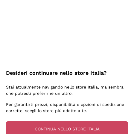
2 Giorni Fa
Ottima facilità di acquisto sul sito e consegna
velocissima
Acquirente verificato
2 Giorni Fa
Perfetti e attenti al cliente
Desideri continuare nello store Italia?
Acquirente verificato
Stai attualmente navigando nello store Italia, ma sembra
che potresti preferirne un altro.
3 Giorni Fa
Per garantirti prezzi, disponibilità e opzioni di spedizione
Semplice nell'uso, puntuali e veloci.
corrette, scegli lo store più adatto a te.
Acquirente verificato
CONTINUA NELLO STORE ITALIA