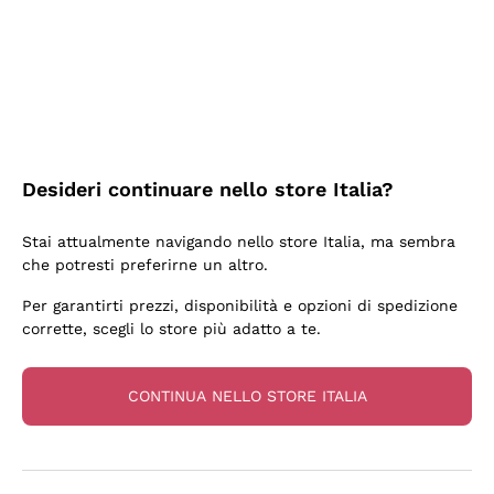
3 Giorni Fa
Sempre una garanzia.
Acquirente verificato
Desideri continuare nello store Italia?
6 Giorni Fa
Stai attualmente navigando nello store Italia, ma sembra
Tutto bene. spedizione rapida, package resistente
che potresti preferirne un altro.
Acquirente verificato
Per garantirti prezzi, disponibilità e opzioni di spedizione
corrette, scegli lo store più adatto a te.
6 Giorni Fa
una bellissima scoperta
CONTINUA NELLO STORE ITALIA
Acquirente verificato