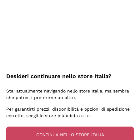
2 Giorni Fa
Ottima facilità di acquisto sul sito e consegna
velocissima
Acquirente verificato
2 Giorni Fa
Perfetti e attenti al cliente
Desideri continuare nello store Italia?
Acquirente verificato
Stai attualmente navigando nello store Italia, ma sembra
che potresti preferirne un altro.
3 Giorni Fa
Per garantirti prezzi, disponibilità e opzioni di spedizione
Semplice nell'uso, puntuali e veloci.
corrette, scegli lo store più adatto a te.
Acquirente verificato
CONTINUA NELLO STORE ITALIA