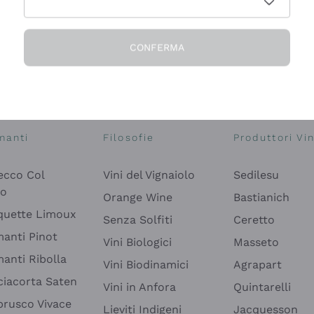
CONFERMA
Esplora il catalogo
manti
Filosofie
Produttori Vin
ecco Col
Vini del Vignaiolo
Sedilesu
do
Orange Wine
Bastianich
quette Limoux
Senza Solfiti
Ceretto
anti Pinot
Vini Biologici
Masseto
anti Ribolla
Vini Biodinamici
Agrapart
ciacorta Saten
Vini in Anfora
Quintarelli
rusco Vivace
Lieviti Indigeni
Jacquesson