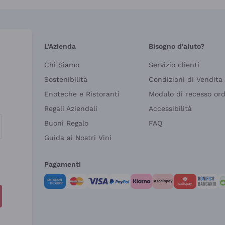
L'Azienda
Bisogno d'aiuto?
Chi Siamo
Servizio clienti
Sostenibilità
Condizioni di Vendita
Enoteche e Ristoranti
Modulo di recesso or
Regali Aziendali
Accessibilità
Buoni Regalo
FAQ
Guida ai Nostri Vini
Pagamenti