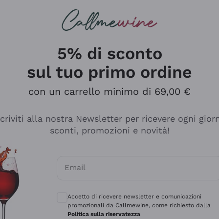
rcando
Champagne
Spumanti
Tutti i Vini
5% di sconto
sul tuo primo ordine
con un carrello minimo di 69,00 €
scriviti alla nostra Newsletter per ricevere ogni gior
sconti, promozioni e novità!
Email
Consensi opzionali per ricevere comunicaz
Accetto di ricevere newsletter e comunicazioni
promozionali da Callmewine, come richiesto dalla
tanti prodotti diversi e con un ampio range di prezzo. Le 
Politica sulla riservatezza