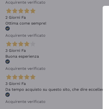
Acquirente verificato
2 Giorni Fa
Ottima come sempre!
Acquirente verificato
3 Giorni Fa
Buona esperienza
Acquirente verificato
3 Giorni Fa
Da tempo acquisto su questo sito, che dire eccellente
Acquirente verificato