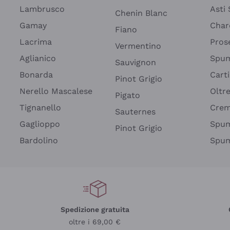
Lambrusco
Asti
Chenin Blanc
Gamay
Char
Fiano
Lacrima
Pros
Vermentino
Aglianico
Spum
Sauvignon
Bonarda
Cart
Pinot Grigio
Nerello Mascalese
Oltr
Pigato
Tignanello
Cre
Sauternes
Gaglioppo
Spum
Pinot Grigio
Bardolino
Spum
Spedizione gratuita
oltre i 69,00 €