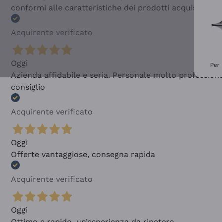
conformi alle caratteristiche dei prodotti acquistati
Acquirente verificato
Oggi
Per 
Azienda affidabile e seria. Personale molto profession
consiglio
Acquirente verificato
Oggi
Offerte vantaggiose, consegna rapida
Acquirente verificato
Oggi
Ottimo e rapido, un’esperienza da ripetere