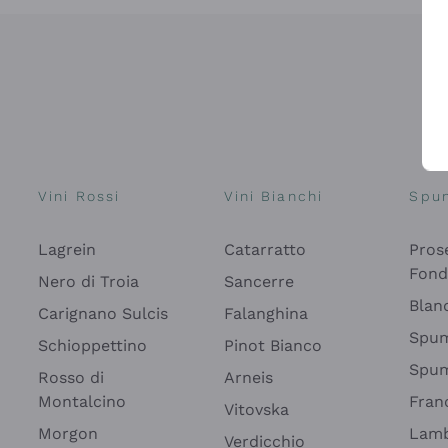
Vini Rossi
Vini Bianchi
Spu
Lagrein
Catarratto
Pros
Fon
Nero di Troia
Sancerre
Blan
Carignano Sulcis
Falanghina
Spum
Schioppettino
Pinot Bianco
Spum
Rosso di
Arneis
Montalcino
Fran
Vitovska
Morgon
Lamb
Verdicchio