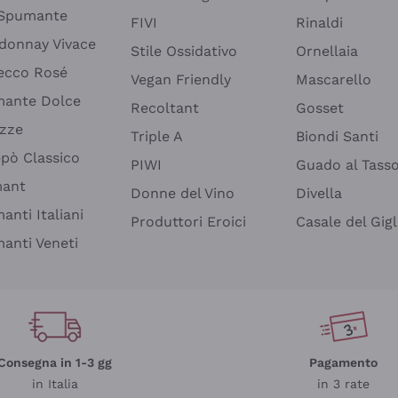
 Spumante
FIVI
Rinaldi
donnay Vivace
Stile Ossidativo
Ornellaia
ecco Rosé
Vegan Friendly
Mascarello
ante Dolce
Recoltant
Gosset
izze
Triple A
Biondi Santi
epò Classico
PIWI
Guado al Tass
mant
Donne del Vino
Divella
anti Italiani
Produttori Eroici
Casale del Gigl
anti Veneti
Consegna in 1-3 gg
Pagamento
in Italia
in 3 rate