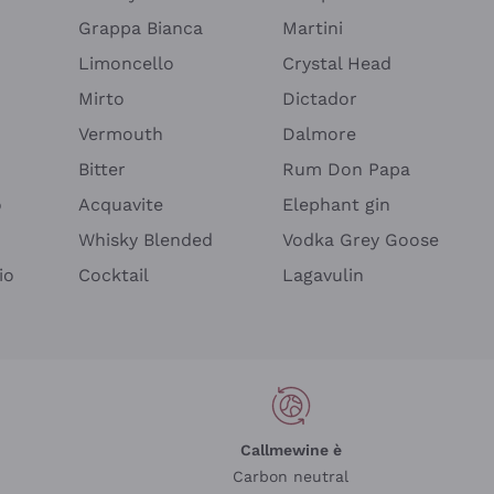
Grappa Bianca
Martini
Limoncello
Crystal Head
Mirto
Dictador
Vermouth
Dalmore
Bitter
Rum Don Papa
o
Acquavite
Elephant gin
Whisky Blended
Vodka Grey Goose
io
Cocktail
Lagavulin
Callmewine è
Carbon neutral