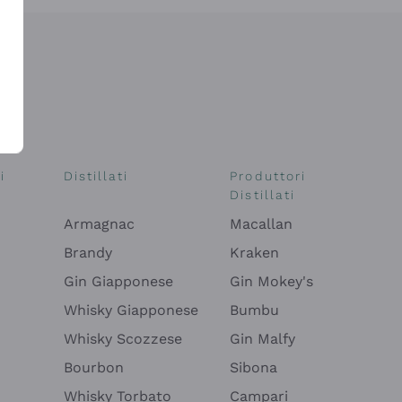
i
Distillati
Produttori
Distillati
Armagnac
Macallan
Brandy
Kraken
Gin Giapponese
Gin Mokey's
Whisky Giapponese
Bumbu
Whisky Scozzese
Gin Malfy
Bourbon
Sibona
Whisky Torbato
Campari