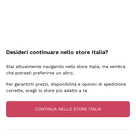
3 Giorni Fa
Sempre una garanzia.
Acquirente verificato
Desideri continuare nello store Italia?
6 Giorni Fa
Stai attualmente navigando nello store Italia, ma sembra
Tutto bene. spedizione rapida, package resistente
che potresti preferirne un altro.
Acquirente verificato
Per garantirti prezzi, disponibilità e opzioni di spedizione
corrette, scegli lo store più adatto a te.
6 Giorni Fa
una bellissima scoperta
CONTINUA NELLO STORE ITALIA
Acquirente verificato