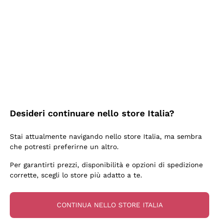
2 Giorni Fa
Semplice nell'uso, puntuali e veloci.
Acquirente verificato
2 Giorni Fa
Ottima come sempre!
Desideri continuare nello store Italia?
Acquirente verificato
Stai attualmente navigando nello store Italia, ma sembra
che potresti preferirne un altro.
3 Giorni Fa
Per garantirti prezzi, disponibilità e opzioni di spedizione
Buona esperienza
corrette, scegli lo store più adatto a te.
Acquirente verificato
CONTINUA NELLO STORE ITALIA