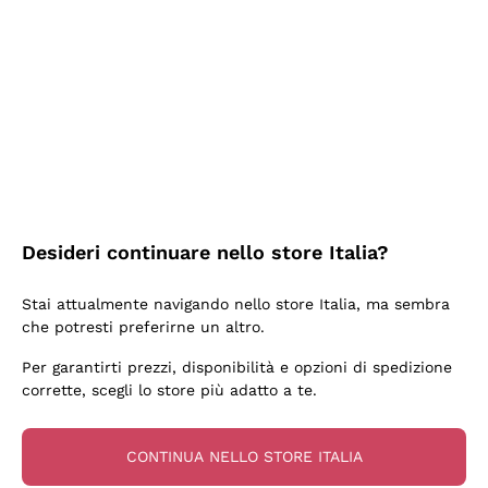
2 Giorni Fa
Semplice nell'uso, puntuali e veloci.
Acquirente verificato
2 Giorni Fa
Ottima come sempre!
Desideri continuare nello store Italia?
Acquirente verificato
Stai attualmente navigando nello store Italia, ma sembra
che potresti preferirne un altro.
3 Giorni Fa
Per garantirti prezzi, disponibilità e opzioni di spedizione
Buona esperienza
corrette, scegli lo store più adatto a te.
Acquirente verificato
CONTINUA NELLO STORE ITALIA