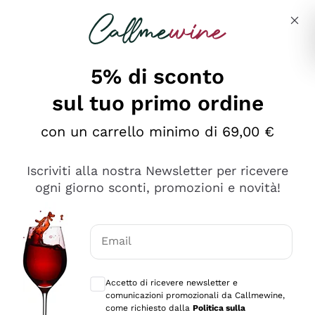
Salta al contenuto principale
Descrivi cosa stai cercando
5% di sconto
sul tuo primo ordine
Ottimo
con un carrello minimo di 69,00 €
4,5
/5
2.551
Iscriviti alla nostra Newsletter per ricevere
recensioni
ogni giorno sconti, promozioni e novità!
Le nostre recensioni a 4 e 5 stelle.
Clicca qui per leggerle tutte >
Email
Precedente
Successivo
Consensi opzionali per ricevere comunica
Accetto di ricevere newsletter e
Oggi
comunicazioni promozionali da Callmewine,
Perfetti e attenti al cliente
come richiesto dalla
Politica sulla