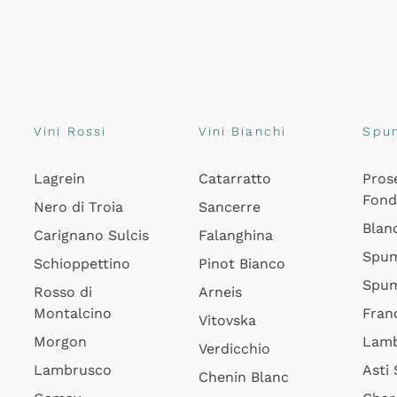
Vini Rossi
Vini Bianchi
Spu
Lagrein
Catarratto
Pros
Fon
Nero di Troia
Sancerre
Blan
Carignano Sulcis
Falanghina
Spum
Schioppettino
Pinot Bianco
Spum
Rosso di
Arneis
Montalcino
Fran
Vitovska
Morgon
Lamb
Verdicchio
Lambrusco
Asti
Chenin Blanc