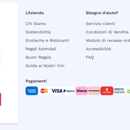
L'Azienda
Bisogno d'aiuto?
Chi Siamo
Servizio clienti
Sostenibilità
Condizioni di Vendita
Enoteche e Ristoranti
Modulo di recesso or
Regali Aziendali
Accessibilità
Buoni Regalo
FAQ
Guida ai Nostri Vini
Pagamenti