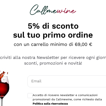
rcando
Champagne
Spumanti
Tutti i Vini
5% di sconto
sul tuo primo ordine
con un carrello minimo di 69,00 €
scriviti alla nostra Newsletter per ricevere ogni gior
sconti, promozioni e novità!
Email
Consensi opzionali per ricevere comunicaz
Accetto di ricevere newsletter e comunicazioni
promozionali da Callmewine, come richiesto dalla
sima
Politica sulla riservatezza