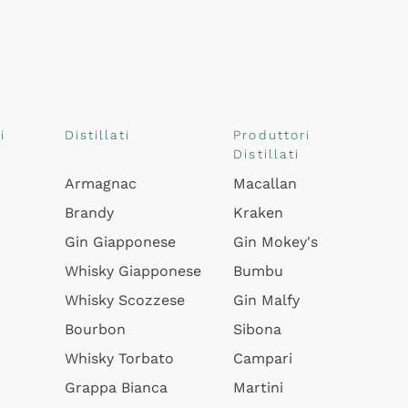
i
Distillati
Produttori
Distillati
Armagnac
Macallan
Brandy
Kraken
Gin Giapponese
Gin Mokey's
Whisky Giapponese
Bumbu
Whisky Scozzese
Gin Malfy
Bourbon
Sibona
Whisky Torbato
Campari
Grappa Bianca
Martini