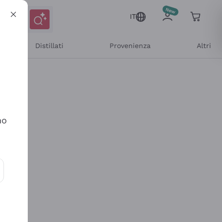
IT
Distillati
Provenienza
Altri
no
ioni e offerte personalizzate