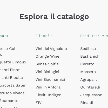
Esplora il catalogo
manti
Filosofie
Produttori Vin
ecco Col
Vini del Vignaiolo
Sedilesu
do
Orange Wine
Bastianich
quette Limoux
Senza Solfiti
Ceretto
anti Pinot
Vini Biologici
Masseto
anti Ribolla
Vini Biodinamici
Agrapart
ciacorta Saten
Vini in Anfora
Quintarelli
rusco Vivace
Lieviti Indigeni
Jacquesson
 Spumante
FIVI
Rinaldi