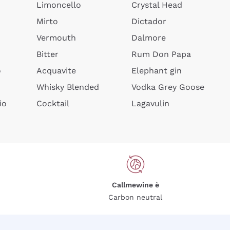
Limoncello
Crystal Head
Mirto
Dictador
Vermouth
Dalmore
Bitter
Rum Don Papa
o
Acquavite
Elephant gin
Whisky Blended
Vodka Grey Goose
io
Cocktail
Lagavulin
Callmewine è
Carbon neutral