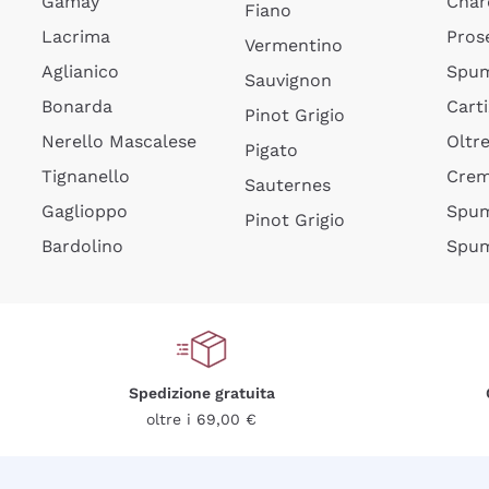
Gamay
Char
Fiano
Lacrima
Pros
Vermentino
Aglianico
Spum
Sauvignon
Bonarda
Cart
Pinot Grigio
Nerello Mascalese
Oltr
Pigato
Tignanello
Cre
Sauternes
Gaglioppo
Spum
Pinot Grigio
Bardolino
Spum
Spedizione gratuita
oltre i 69,00 €