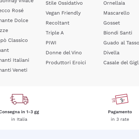
donnay Vivace
Stile Ossidativo
Ornellaia
ecco Rosé
Vegan Friendly
Mascarello
ante Dolce
Recoltant
Gosset
izze
Triple A
Biondi Santi
epò Classico
PIWI
Guado al Tass
mant
Donne del Vino
Divella
anti Italiani
Produttori Eroici
Casale del Gigl
anti Veneti
Consegna in 1-3 gg
Pagamento
in Italia
in 3 rate