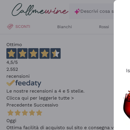
Salta al contenuto principale
Descrivi cosa stai ce
SCONTI
Bianchi
Rossi
Ottimo
4,5
/5
2.552
I
recensioni
Le nostre recensioni a 4 e 5 stelle.
Clicca qui per leggerle tutte >
Precedente
Successivo
Oggi
Ottima facilità di acquisto sul sito e consegna velocis