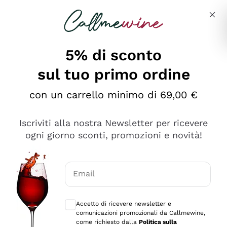
Salta al contenuto principale
Descrivi cosa stai cercando
5% di sconto
Callmewine: Vendita Vino Online
sul tuo primo ordine
Le nostre offerte: la scorta
perfetta inizia da qui!
con un carrello minimo di 69,00 €
Iscriviti alla nostra Newsletter per ricevere
ogni giorno sconti, promozioni e novità!
Email
Scopri
Scopri
Consensi opzionali per ricevere comunica
Accetto di ricevere newsletter e
comunicazioni promozionali da Callmewine,
come richiesto dalla
Politica sulla