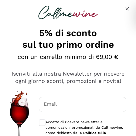
Salta al contenuto principale
Descrivi cosa stai cercando
5% di sconto
Callmewine: Vendita Vino Online
sul tuo primo ordine
Le nostre offerte: la scorta
perfetta inizia da qui!
con un carrello minimo di 69,00 €
Iscriviti alla nostra Newsletter per ricevere
ogni giorno sconti, promozioni e novità!
Email
Scopri
Scopri
Consensi opzionali per ricevere comunica
Accetto di ricevere newsletter e
comunicazioni promozionali da Callmewine,
come richiesto dalla
Politica sulla