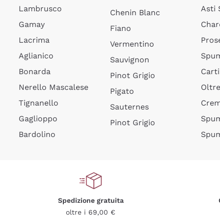
Lambrusco
Asti
Chenin Blanc
Gamay
Char
Fiano
Lacrima
Pros
Vermentino
Aglianico
Spum
Sauvignon
Bonarda
Cart
Pinot Grigio
Nerello Mascalese
Oltr
Pigato
Tignanello
Cre
Sauternes
Gaglioppo
Spum
Pinot Grigio
Bardolino
Spum
Spedizione gratuita
oltre i 69,00 €