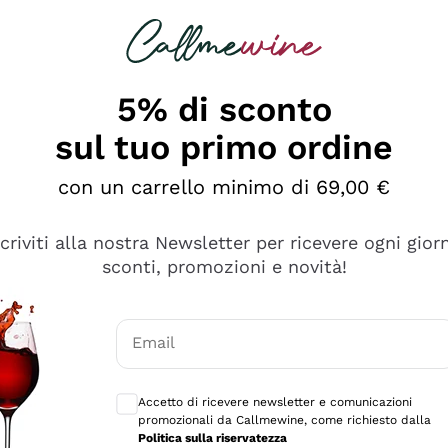
rcando
Champagne
Spumanti
Tutti i Vini
5% di sconto
sul tuo primo ordine
con un carrello minimo di 69,00 €
scriviti alla nostra Newsletter per ricevere ogni gior
sconti, promozioni e novità!
Email
Consensi opzionali per ricevere comunicaz
Accetto di ricevere newsletter e comunicazioni
promozionali da Callmewine, come richiesto dalla
e professionalità
Politica sulla riservatezza