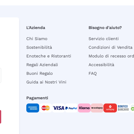
L'Azienda
Bisogno d'aiuto?
Chi Siamo
Servizio clienti
Sostenibilità
Condizioni di Vendita
Enoteche e Ristoranti
Modulo di recesso or
Regali Aziendali
Accessibilità
Buoni Regalo
FAQ
Guida ai Nostri Vini
Pagamenti