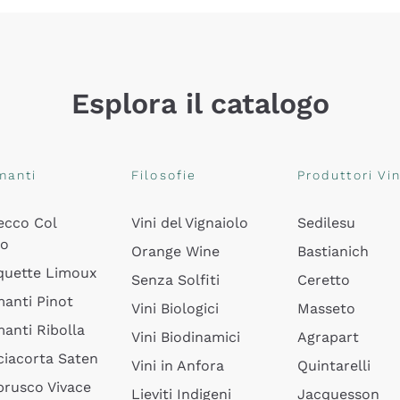
Esplora il catalogo
manti
Filosofie
Produttori Vin
ecco Col
Vini del Vignaiolo
Sedilesu
do
Orange Wine
Bastianich
quette Limoux
Senza Solfiti
Ceretto
anti Pinot
Vini Biologici
Masseto
anti Ribolla
Vini Biodinamici
Agrapart
ciacorta Saten
Vini in Anfora
Quintarelli
rusco Vivace
Lieviti Indigeni
Jacquesson