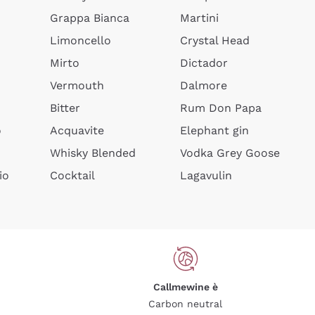
Grappa Bianca
Martini
Limoncello
Crystal Head
Mirto
Dictador
Vermouth
Dalmore
Bitter
Rum Don Papa
o
Acquavite
Elephant gin
Whisky Blended
Vodka Grey Goose
io
Cocktail
Lagavulin
Callmewine è
Carbon neutral