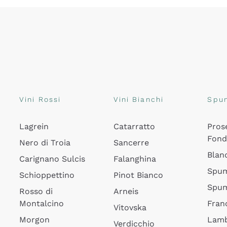
Vini Rossi
Vini Bianchi
Spu
Lagrein
Catarratto
Pros
Fon
Nero di Troia
Sancerre
Blan
Carignano Sulcis
Falanghina
Spum
Schioppettino
Pinot Bianco
Spum
Rosso di
Arneis
Montalcino
Fran
Vitovska
Morgon
Lamb
Verdicchio