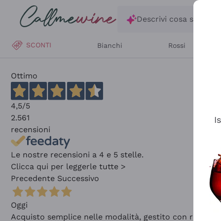
Salta al contenuto principale
Descrivi cosa stai ce
SCONTI
Bianchi
Rossi
Ottimo
4,5
/5
2.561
I
recensioni
Le nostre recensioni a 4 e 5 stelle.
Clicca qui per leggerle tutte >
Precedente
Successivo
Oggi
Acquisto semplice nelle modalità, gestito con rapidità 