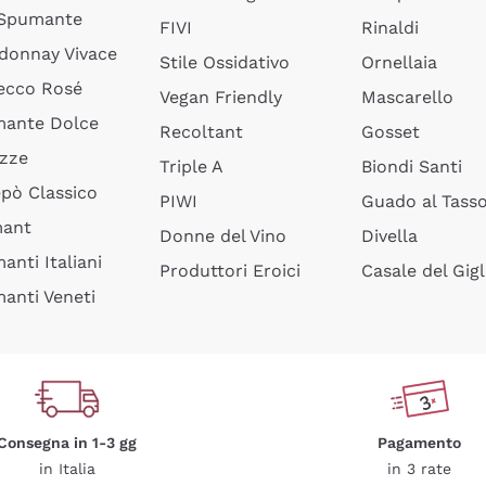
 Spumante
FIVI
Rinaldi
donnay Vivace
Stile Ossidativo
Ornellaia
ecco Rosé
Vegan Friendly
Mascarello
ante Dolce
Recoltant
Gosset
izze
Triple A
Biondi Santi
epò Classico
PIWI
Guado al Tass
mant
Donne del Vino
Divella
anti Italiani
Produttori Eroici
Casale del Gigl
anti Veneti
Consegna in 1-3 gg
Pagamento
in Italia
in 3 rate