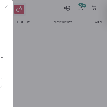
IT
Distillati
Provenienza
Altri
no
ioni e offerte personalizzate