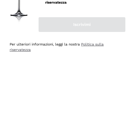
velocissima
riservatezza
Acquirente verificato
Iscrivimi
Ieri
Perfetti e attenti al cliente
Per ulteriori informazioni, leggi la nostra
Politica sulla
riservatezza
Acquirente verificato
Ieri
Semplice nell'uso, puntuali e veloci.
Acquirente verificato
Ieri
Ottima come sempre!