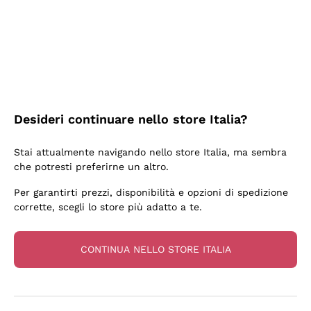
3 Giorni Fa
Sempre una garanzia.
Acquirente verificato
Desideri continuare nello store Italia?
5 Giorni Fa
Stai attualmente navigando nello store Italia, ma sembra
Tutto bene. spedizione rapida, package resistente
che potresti preferirne un altro.
Acquirente verificato
Per garantirti prezzi, disponibilità e opzioni di spedizione
corrette, scegli lo store più adatto a te.
6 Giorni Fa
una bellissima scoperta
CONTINUA NELLO STORE ITALIA
Acquirente verificato