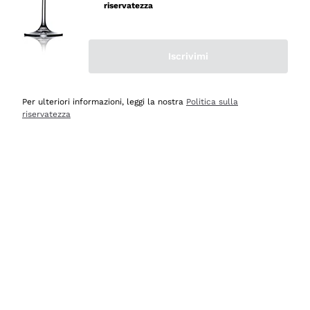
velocissima
riservatezza
Acquirente verificato
Iscrivimi
Ieri
Perfetti e attenti al cliente
Per ulteriori informazioni, leggi la nostra
Politica sulla
riservatezza
Acquirente verificato
Ieri
Semplice nell'uso, puntuali e veloci.
Acquirente verificato
Ieri
Ottima come sempre!