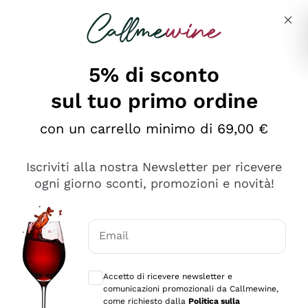
Salta al contenuto principale
Descrivi cosa stai cercando
5% di sconto
sul tuo primo ordine
Ottimo
con un carrello minimo di 69,00 €
4,5
/5
2.552
Iscriviti alla nostra Newsletter per ricevere
recensioni
ogni giorno sconti, promozioni e novità!
Le nostre recensioni a 4 e 5 stelle.
Clicca qui per leggerle tutte >
Email
Precedente
Successivo
Consensi opzionali per ricevere comunica
Accetto di ricevere newsletter e
Oggi
comunicazioni promozionali da Callmewine,
Ottima facilità di acquisto sul sito e consegna
come richiesto dalla
Politica sulla