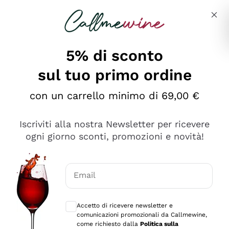
Salta al contenuto principale
Descrivi cosa stai cercando
5% di sconto
sul tuo primo ordine
Ottimo
con un carrello minimo di 69,00 €
4,5
/5
2.559
Iscriviti alla nostra Newsletter per ricevere
recensioni
ogni giorno sconti, promozioni e novità!
Le nostre recensioni a 4 e 5 stelle.
Clicca qui per leggerle tutte >
Email
Precedente
Successivo
Consensi opzionali per ricevere comunica
Accetto di ricevere newsletter e
Oggi
comunicazioni promozionali da Callmewine,
Il catalogo offre moltissime possibilità di scelta tra tanti
come richiesto dalla
Politica sulla