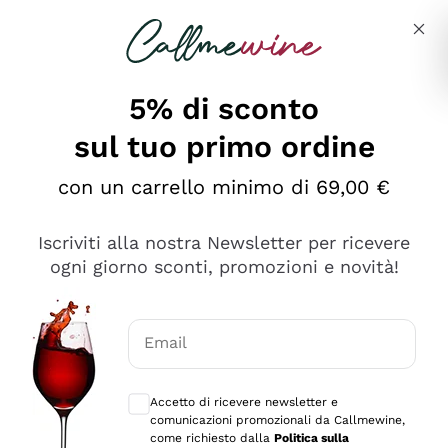
Salta al contenuto principale
Descrivi cosa stai cercando
5% di sconto
sul tuo primo ordine
Ottimo
con un carrello minimo di 69,00 €
4,5
/5
2.566
Iscriviti alla nostra Newsletter per ricevere
recensioni
ogni giorno sconti, promozioni e novità!
Le nostre recensioni a 4 e 5 stelle.
Clicca qui per leggerle tutte >
Email
Precedente
Successivo
Consensi opzionali per ricevere comunica
Accetto di ricevere newsletter e
Ieri
comunicazioni promozionali da Callmewine,
Ordine tutto ok, niente da dire a riguardo. Il sito in se
come richiesto dalla
Politica sulla