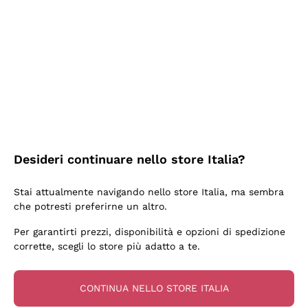
2 Giorni Fa
Semplice nell'uso, puntuali e veloci.
Acquirente verificato
2 Giorni Fa
Ottima come sempre!
Desideri continuare nello store Italia?
Acquirente verificato
Stai attualmente navigando nello store Italia, ma sembra
che potresti preferirne un altro.
3 Giorni Fa
Per garantirti prezzi, disponibilità e opzioni di spedizione
Buona esperienza
corrette, scegli lo store più adatto a te.
Acquirente verificato
CONTINUA NELLO STORE ITALIA