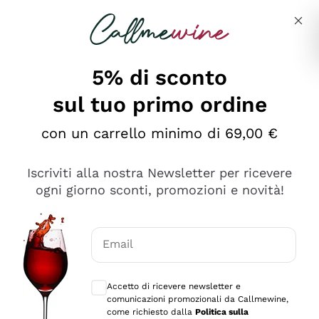
Salta al contenuto principale
Descrivi cosa stai cercando
5% di sconto
sul tuo primo ordine
Ottimo
con un carrello minimo di 69,00 €
4,5
/5
2.561
Iscriviti alla nostra Newsletter per ricevere
recensioni
ogni giorno sconti, promozioni e novità!
Le nostre recensioni a 4 e 5 stelle.
Clicca qui per leggerle tutte >
Email
Precedente
Successivo
Consensi opzionali per ricevere comunica
Accetto di ricevere newsletter e
Oggi
comunicazioni promozionali da Callmewine,
Acquisto semplice nelle modalità, gestito con rapidità e
come richiesto dalla
Politica sulla