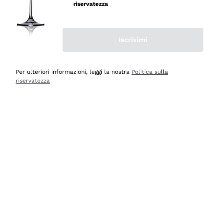
professionalità
riservatezza
Acquirente verificato
Iscrivimi
Ieri
Seri affidabili
Per ulteriori informazioni, leggi la nostra
Politica sulla
riservatezza
Acquirente verificato
Ieri
Il catalogo offre moltissime possibilità di scelta tra tanti
prodotti diversi e con un ampio range di prezzo. Le
indicazioni dei consulenti sono estremamente chiare e
conformi alle caratteristiche dei prodotti acquistati
Acquirente verificato