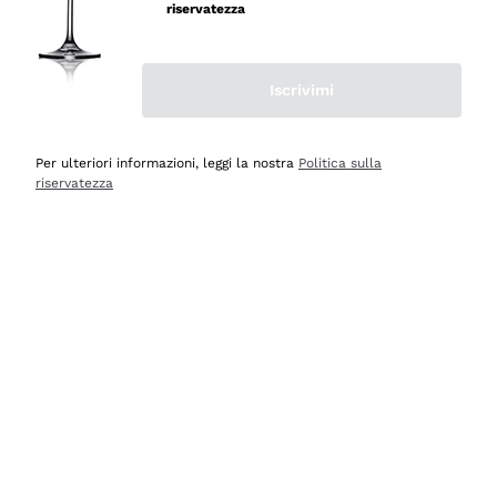
professionalità
riservatezza
Acquirente verificato
Iscrivimi
Ieri
Seri affidabili
Per ulteriori informazioni, leggi la nostra
Politica sulla
riservatezza
Acquirente verificato
Ieri
Il catalogo offre moltissime possibilità di scelta tra tanti
prodotti diversi e con un ampio range di prezzo. Le
indicazioni dei consulenti sono estremamente chiare e
conformi alle caratteristiche dei prodotti acquistati
Acquirente verificato