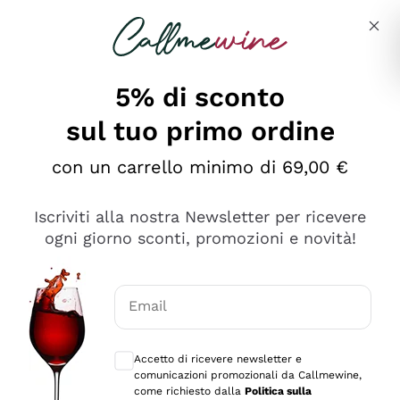
Salta al contenuto principale
Descrivi cosa stai cercando
5% di sconto
sul tuo primo ordine
Ottimo
con un carrello minimo di 69,00 €
4,5
/5
2.561
Iscriviti alla nostra Newsletter per ricevere
recensioni
ogni giorno sconti, promozioni e novità!
Le nostre recensioni a 4 e 5 stelle.
Clicca qui per leggerle tutte >
Email
Precedente
Successivo
Consensi opzionali per ricevere comunica
Accetto di ricevere newsletter e
Oggi
comunicazioni promozionali da Callmewine,
Acquisto semplice nelle modalità, gestito con rapidità e
come richiesto dalla
Politica sulla