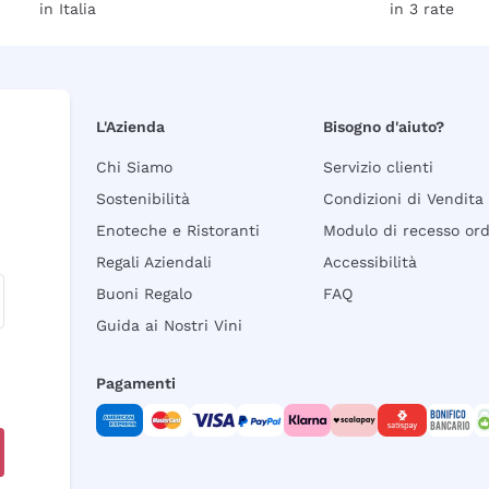
in Italia
in 3 rate
L'Azienda
Bisogno d'aiuto?
Chi Siamo
Servizio clienti
Sostenibilità
Condizioni di Vendita
Enoteche e Ristoranti
Modulo di recesso or
Regali Aziendali
Accessibilità
Buoni Regalo
FAQ
Guida ai Nostri Vini
Pagamenti