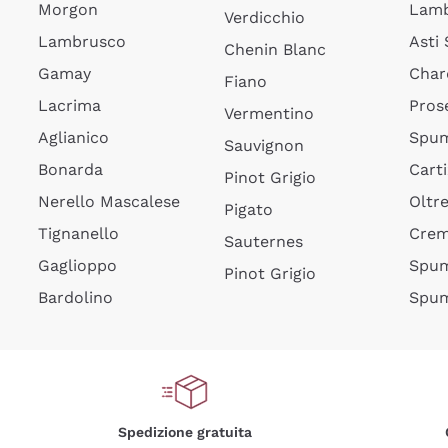
Morgon
Lamb
Verdicchio
Lambrusco
Asti
Chenin Blanc
Gamay
Char
Fiano
Lacrima
Pros
Vermentino
Aglianico
Spum
Sauvignon
Bonarda
Cart
Pinot Grigio
Nerello Mascalese
Oltr
Pigato
Tignanello
Cre
Sauternes
Gaglioppo
Spum
Pinot Grigio
Bardolino
Spum
Spedizione gratuita