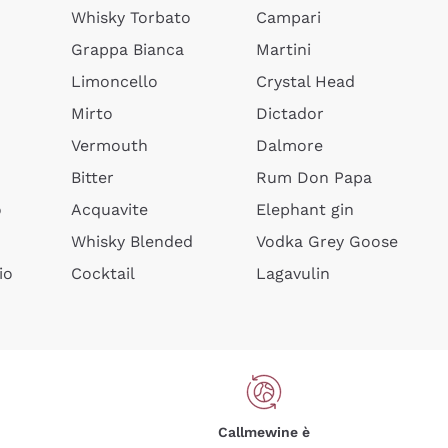
Whisky Torbato
Campari
Grappa Bianca
Martini
Limoncello
Crystal Head
Mirto
Dictador
Vermouth
Dalmore
Bitter
Rum Don Papa
o
Acquavite
Elephant gin
Whisky Blended
Vodka Grey Goose
io
Cocktail
Lagavulin
Callmewine è