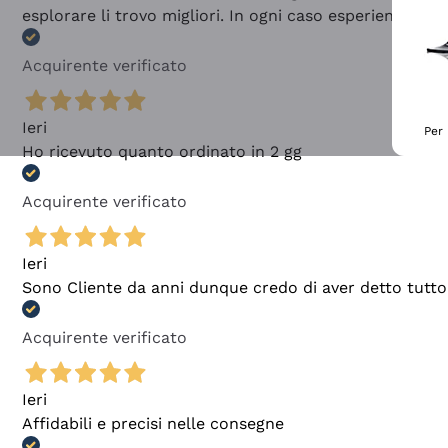
esplorare li trovo migliori. In ogni caso esperienza buo
Acquirente verificato
Ieri
Per 
Ho ricevuto quanto ordinato in 2 gg
Acquirente verificato
Ieri
Sono Cliente da anni dunque credo di aver detto tutto
Acquirente verificato
Ieri
Affidabili e precisi nelle consegne