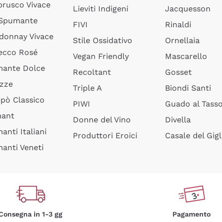
rusco Vivace
Lieviti Indigeni
Jacquesson
 Spumante
FIVI
Rinaldi
donnay Vivace
Stile Ossidativo
Ornellaia
ecco Rosé
Vegan Friendly
Mascarello
ante Dolce
Recoltant
Gosset
izze
Triple A
Biondi Santi
epò Classico
PIWI
Guado al Tass
mant
Donne del Vino
Divella
anti Italiani
Produttori Eroici
Casale del Gigl
anti Veneti
Consegna in 1-3 gg
Pagamento