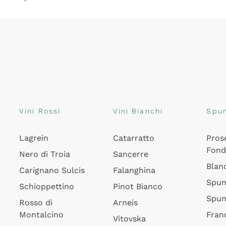
Vini Rossi
Vini Bianchi
Spu
Lagrein
Catarratto
Pros
Fon
Nero di Troia
Sancerre
Blan
Carignano Sulcis
Falanghina
Spum
Schioppettino
Pinot Bianco
Spum
Rosso di
Arneis
Montalcino
Fran
Vitovska