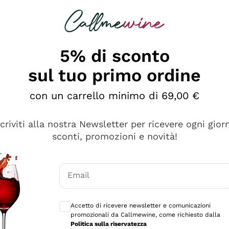
rcando
Champagne
Spumanti
Tutti i Vini
5% di sconto
sul tuo primo ordine
con un carrello minimo di 69,00 €
scriviti alla nostra Newsletter per ricevere ogni gior
sconti, promozioni e novità!
Email
Consensi opzionali per ricevere comunicaz
Accetto di ricevere newsletter e comunicazioni
promozionali da Callmewine, come richiesto dalla
se non è male ma secondo me ci sono alternative che hanno p
Politica sulla riservatezza