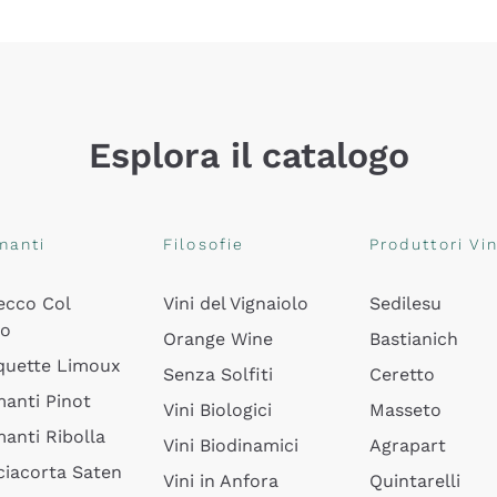
Esplora il catalogo
manti
Filosofie
Produttori Vin
ecco Col
Vini del Vignaiolo
Sedilesu
do
Orange Wine
Bastianich
quette Limoux
Senza Solfiti
Ceretto
anti Pinot
Vini Biologici
Masseto
anti Ribolla
Vini Biodinamici
Agrapart
ciacorta Saten
Vini in Anfora
Quintarelli