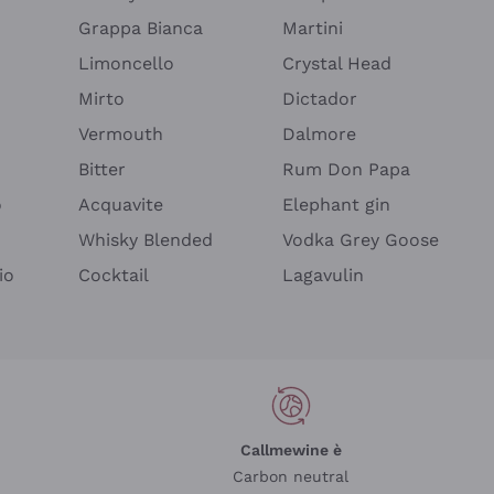
Grappa Bianca
Martini
Limoncello
Crystal Head
Mirto
Dictador
Vermouth
Dalmore
Bitter
Rum Don Papa
o
Acquavite
Elephant gin
Whisky Blended
Vodka Grey Goose
io
Cocktail
Lagavulin
Callmewine è
Carbon neutral