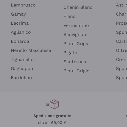
Lambrusco
Asti
Chenin Blanc
Gamay
Char
Fiano
Lacrima
Pros
Vermentino
Aglianico
Spum
Sauvignon
Bonarda
Cart
Pinot Grigio
Nerello Mascalese
Oltr
Pigato
Tignanello
Cre
Sauternes
Gaglioppo
Spum
Pinot Grigio
Bardolino
Spum
Spedizione gratuita
oltre i 69,00 €