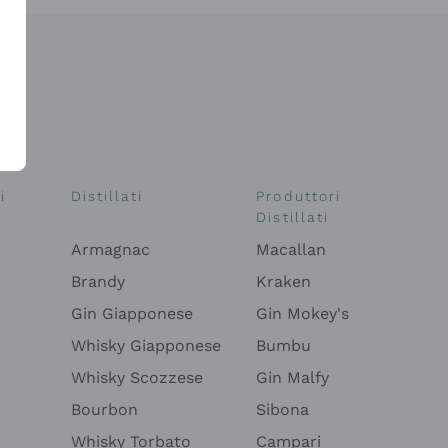
i
Distillati
Produttori
Distillati
Armagnac
Macallan
Brandy
Kraken
Gin Giapponese
Gin Mokey's
Whisky Giapponese
Bumbu
Whisky Scozzese
Gin Malfy
Bourbon
Sibona
Whisky Torbato
Campari