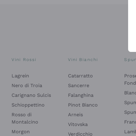
Vini Rossi
Vini Bianchi
Spu
Lagrein
Catarratto
Pros
Fon
Nero di Troia
Sancerre
Blan
Carignano Sulcis
Falanghina
Spum
Schioppettino
Pinot Bianco
Spum
Rosso di
Arneis
Montalcino
Fran
Vitovska
Morgon
Lamb
Verdicchio