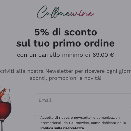
rcando
Champagne
Spumanti
Tutti i Vini
5% di sconto
sul tuo primo ordine
con un carrello minimo di 69,00 €
scriviti alla nostra Newsletter per ricevere ogni gior
sconti, promozioni e novità!
Email
Consensi opzionali per ricevere comunicaz
Accetto di ricevere newsletter e comunicazioni
promozionali da Callmewine, come richiesto dalla
e professionalità
Politica sulla riservatezza