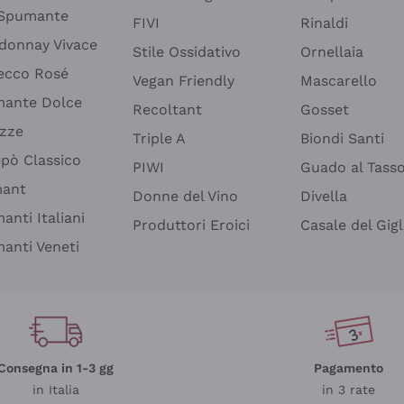
 Spumante
FIVI
Rinaldi
donnay Vivace
Stile Ossidativo
Ornellaia
ecco Rosé
Vegan Friendly
Mascarello
ante Dolce
Recoltant
Gosset
izze
Triple A
Biondi Santi
epò Classico
PIWI
Guado al Tass
mant
Donne del Vino
Divella
anti Italiani
Produttori Eroici
Casale del Gigl
anti Veneti
Consegna in 1-3 gg
Pagamento
in Italia
in 3 rate