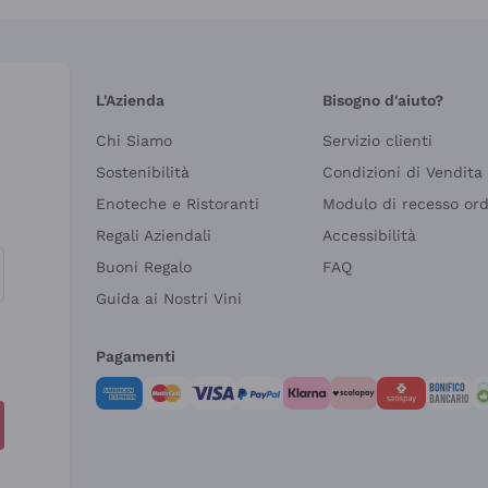
L'Azienda
Bisogno d'aiuto?
Chi Siamo
Servizio clienti
Sostenibilità
Condizioni di Vendita
Enoteche e Ristoranti
Modulo di recesso or
Regali Aziendali
Accessibilità
Buoni Regalo
FAQ
Guida ai Nostri Vini
Pagamenti