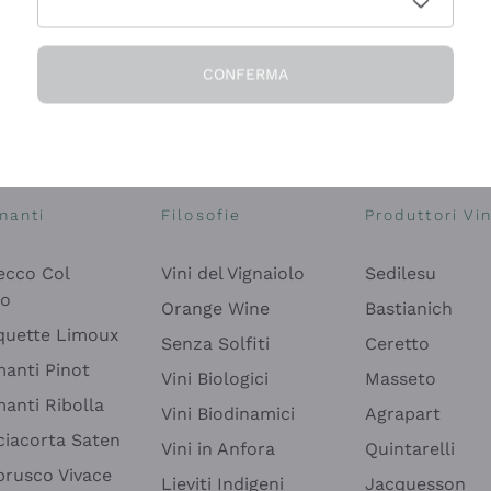
CONFERMA
Esplora il catalogo
manti
Filosofie
Produttori Vin
ecco Col
Vini del Vignaiolo
Sedilesu
do
Orange Wine
Bastianich
quette Limoux
Senza Solfiti
Ceretto
anti Pinot
Vini Biologici
Masseto
anti Ribolla
Vini Biodinamici
Agrapart
ciacorta Saten
Vini in Anfora
Quintarelli
rusco Vivace
Lieviti Indigeni
Jacquesson