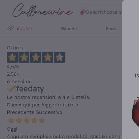
Salta al contenuto principale
Descrivi cosa stai ce
SCONTI
Bianchi
Rossi
Ottimo
4,5
/5
2.561
I
recensioni
Le nostre recensioni a 4 e 5 stelle.
Clicca qui per leggerle tutte >
Precedente
Successivo
Oggi
Acquisto semplice nelle modalità, gestito con rapidità 