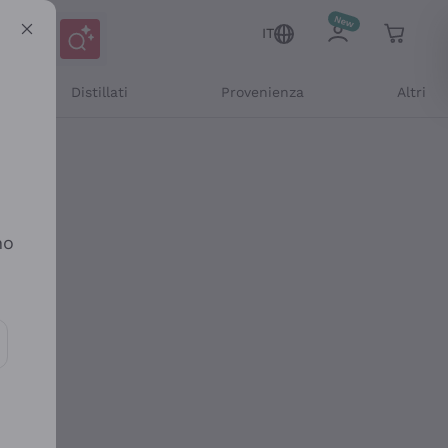
IT
Distillati
Provenienza
Altri
no
ioni e offerte personalizzate