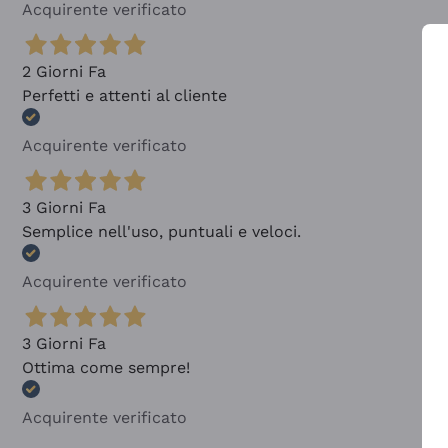
Acquirente verificato
2 Giorni Fa
Perfetti e attenti al cliente
Acquirente verificato
3 Giorni Fa
Semplice nell'uso, puntuali e veloci.
Acquirente verificato
3 Giorni Fa
Ottima come sempre!
Acquirente verificato