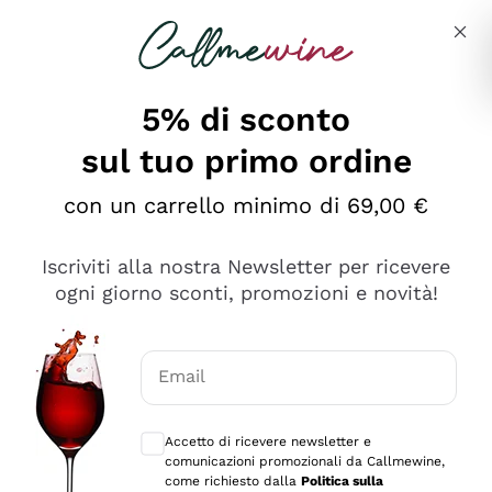
Salta al contenuto principale
Descrivi cosa stai cercando
5% di sconto
sul tuo primo ordine
Ottimo
con un carrello minimo di 69,00 €
4,5
/5
2.566
Iscriviti alla nostra Newsletter per ricevere
recensioni
ogni giorno sconti, promozioni e novità!
Le nostre recensioni a 4 e 5 stelle.
Clicca qui per leggerle tutte >
Email
Precedente
Successivo
Consensi opzionali per ricevere comunica
Accetto di ricevere newsletter e
Oggi
comunicazioni promozionali da Callmewine,
Ordine tutto ok, niente da dire a riguardo. Il sito in se
come richiesto dalla
Politica sulla