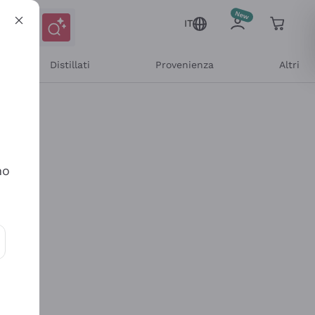
IT
Distillati
Provenienza
Altri
no
ioni e offerte personalizzate