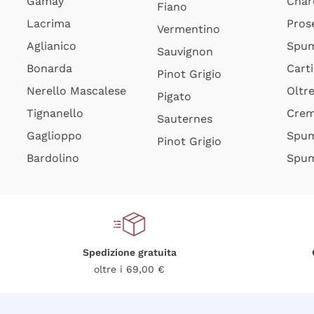
Gamay
Char
Fiano
Lacrima
Pros
Vermentino
Aglianico
Spum
Sauvignon
Bonarda
Cart
Pinot Grigio
Nerello Mascalese
Oltr
Pigato
Tignanello
Cre
Sauternes
Gaglioppo
Spum
Pinot Grigio
Bardolino
Spum
Spedizione gratuita
oltre i 69,00 €