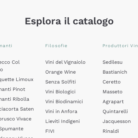
Esplora il catalogo
manti
Filosofie
Produttori Vin
ecco Col
Vini del Vignaiolo
Sedilesu
do
Orange Wine
Bastianich
quette Limoux
Senza Solfiti
Ceretto
anti Pinot
Vini Biologici
Masseto
anti Ribolla
Vini Biodinamici
Agrapart
ciacorta Saten
Vini in Anfora
Quintarelli
rusco Vivace
Lieviti Indigeni
Jacquesson
 Spumante
FIVI
Rinaldi