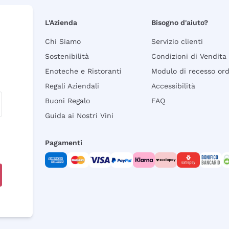
L'Azienda
Bisogno d'aiuto?
Chi Siamo
Servizio clienti
Sostenibilità
Condizioni di Vendita
Enoteche e Ristoranti
Modulo di recesso or
Regali Aziendali
Accessibilità
Buoni Regalo
FAQ
Guida ai Nostri Vini
Pagamenti