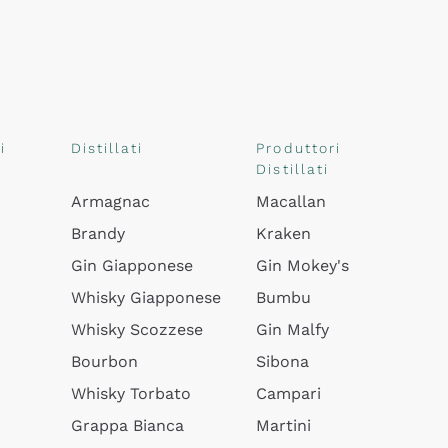
i
Distillati
Produttori
Distillati
Armagnac
Macallan
Brandy
Kraken
Gin Giapponese
Gin Mokey's
Whisky Giapponese
Bumbu
Whisky Scozzese
Gin Malfy
Bourbon
Sibona
Whisky Torbato
Campari
Grappa Bianca
Martini