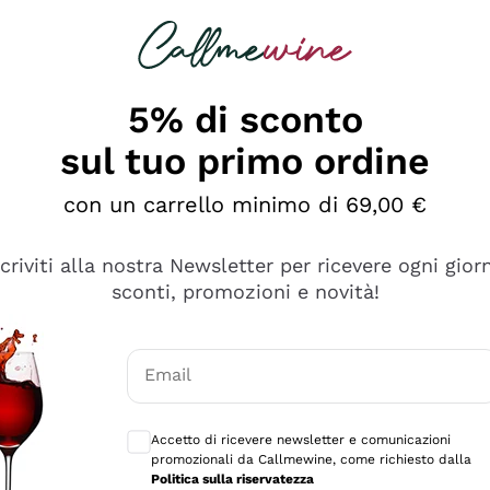
rcando
Champagne
Spumanti
Tutti i Vini
5% di sconto
sul tuo primo ordine
con un carrello minimo di 69,00 €
scriviti alla nostra Newsletter per ricevere ogni gior
sconti, promozioni e novità!
Email
Consensi opzionali per ricevere comunicaz
Accetto di ricevere newsletter e comunicazioni
promozionali da Callmewine, come richiesto dalla
sima
Politica sulla riservatezza