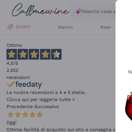
Salta al contenuto principale
Descrivi cosa stai ce
SCONTI
Bianchi
Rossi
Ottimo
4,5
/5
2.552
I
recensioni
Le nostre recensioni a 4 e 5 stelle.
Clicca qui per leggerle tutte >
Precedente
Successivo
Oggi
Ottima facilità di acquisto sul sito e consegna velocis