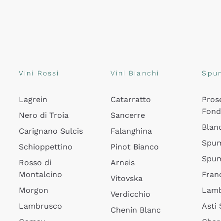
Vini Rossi
Vini Bianchi
Spu
Lagrein
Catarratto
Pros
Fon
Nero di Troia
Sancerre
Blan
Carignano Sulcis
Falanghina
Spum
Schioppettino
Pinot Bianco
Spum
Rosso di
Arneis
Montalcino
Fran
Vitovska
Morgon
Lamb
Verdicchio
Lambrusco
Asti
Chenin Blanc