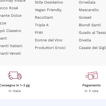
donnay Vivace
Stile Ossidativo
Ornellaia
ecco Rosé
Vegan Friendly
Mascarello
ante Dolce
Recoltant
Gosset
izze
Triple A
Biondi Santi
epò Classico
PIWI
Guado al Tass
mant
Donne del Vino
Divella
anti Italiani
Produttori Eroici
Casale del Gigl
anti Veneti
Consegna in 1-3 gg
Pagamento
in Italia
in 3 rate