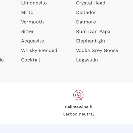
Limoncello
Crystal Head
Mirto
Dictador
Vermouth
Dalmore
Bitter
Rum Don Papa
o
Acquavite
Elephant gin
Whisky Blended
Vodka Grey Goose
io
Cocktail
Lagavulin
Callmewine è
Carbon neutral