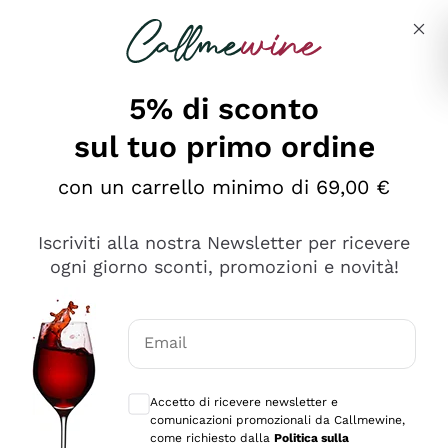
Salta al contenuto principale
Descrivi cosa stai cercando
5% di sconto
sul tuo primo ordine
Ottimo
con un carrello minimo di 69,00 €
4,5
/5
2.566
Iscriviti alla nostra Newsletter per ricevere
recensioni
ogni giorno sconti, promozioni e novità!
Le nostre recensioni a 4 e 5 stelle.
Clicca qui per leggerle tutte >
Email
Precedente
Successivo
Consensi opzionali per ricevere comunica
Accetto di ricevere newsletter e
Oggi
comunicazioni promozionali da Callmewine,
Ordine tutto ok, niente da dire a riguardo. Il sito in se
come richiesto dalla
Politica sulla