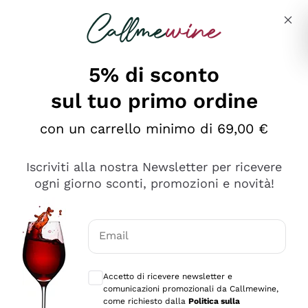
Salta al contenuto principale
Descrivi cosa stai cercando
5% di sconto
sul tuo primo ordine
Ottimo
con un carrello minimo di 69,00 €
4,5
/5
2.561
Iscriviti alla nostra Newsletter per ricevere
recensioni
ogni giorno sconti, promozioni e novità!
Le nostre recensioni a 4 e 5 stelle.
Clicca qui per leggerle tutte >
Email
Precedente
Successivo
Consensi opzionali per ricevere comunica
Accetto di ricevere newsletter e
Oggi
comunicazioni promozionali da Callmewine,
Acquisto semplice nelle modalità, gestito con rapidità e
come richiesto dalla
Politica sulla