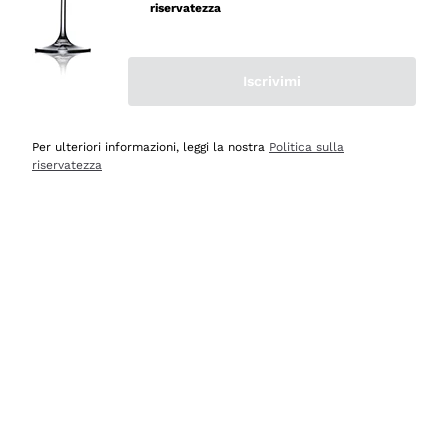
professionalità
riservatezza
Acquirente verificato
Iscrivimi
Ieri
Seri affidabili
Per ulteriori informazioni, leggi la nostra
Politica sulla
riservatezza
Acquirente verificato
Ieri
Il catalogo offre moltissime possibilità di scelta tra tanti
prodotti diversi e con un ampio range di prezzo. Le
indicazioni dei consulenti sono estremamente chiare e
conformi alle caratteristiche dei prodotti acquistati
Acquirente verificato